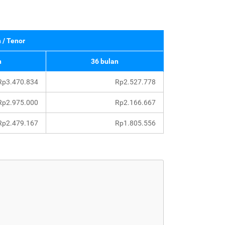
 / Tenor
n
36 bulan
Rp3.470.834
Rp2.527.778
Rp2.975.000
Rp2.166.667
Rp2.479.167
Rp1.805.556