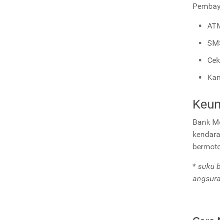
Pembaya
ATM
SMS
Cek
Kan
Keun
Bank Me
kendara
bermoto
*
suku b
angsura