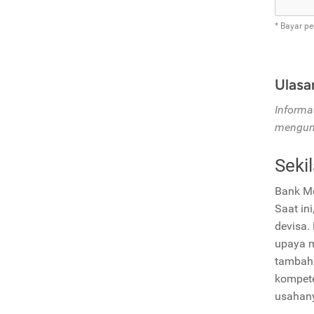
* Bayar pe
Ulasa
Informa
mengunj
Seki
Bank Me
Saat ini
devisa.
upaya m
tambah 
kompete
usahany