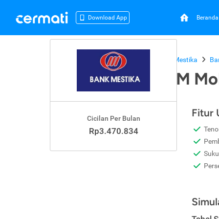
Beranda
Download App
Beranda
Kredit Mobil Bekas
Bank Mestika
Ba
Bank Mestika KPM Mob
Fitur
Cicilan Per Bulan
Teno
Rp3.470.834
Pemb
Suku
Pers
Simul