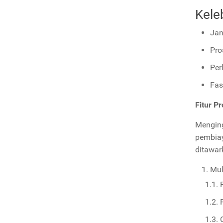
Kele
Jan
Pro
Per
Fas
Fitur P
Menging
pembiay
ditawar
Mul