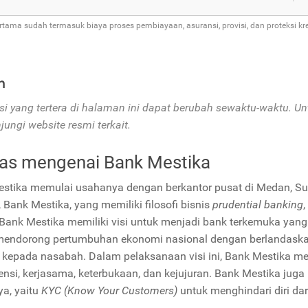
rtama sudah termasuk biaya proses pembiayaan, asuransi, provisi, dan proteksi kre
n
si yang tertera di halaman ini dapat berubah sewaktu-waktu. Un
ungi website resmi terkait.
las mengenai Bank Mestika
stika memulai usahanya dengan berkantor pusat di Medan, Sum
, Bank Mestika, yang memiliki filosofi bisnis
prudential banking
 Bank Mestika memiliki visi untuk menjadi bank terkemuka yan
endorong pertumbuhan ekonomi nasional dengan berlandaskan 
kepada nasabah. Dalam pelaksanaan visi ini, Bank Mestika
nsi, kerjasama, keterbukaan, dan kejujuran. Bank Mestika jug
a, yaitu
KYC (Know Your Customers)
untuk menghindari diri da