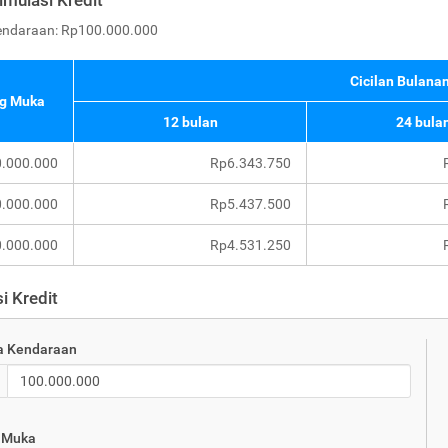
imulasi Kredit
endaraan: Rp100.000.000
Cicilan Bulanan
g Muka
12 bulan
24 bula
.000.000
Rp6.343.750
.000.000
Rp5.437.500
.000.000
Rp4.531.250
i Kredit
a Kendaraan
 Muka