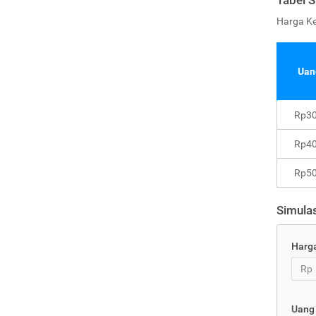
Tabel S
Harga K
Uan
Rp30
Rp40
Rp50
Simulas
Harg
Rp
Uang