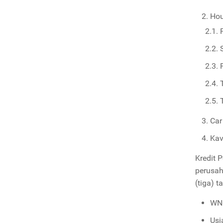
Hou
Car
Kav
Kredit 
perusah
(tiga) 
WNI
Usi