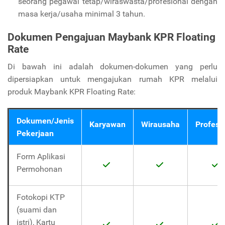
seorang pegawai tetap/wiraswasta/profesional dengan
masa kerja/usaha minimal 3 tahun.
Dokumen Pengajuan Maybank KPR Floating
Rate
Di bawah ini adalah dokumen-dokumen yang perlu
dipersiapkan untuk mengajukan rumah KPR melalui
produk Maybank KPR Floating Rate:
Dokumen/Jenis
Karyawan
Wirausaha
Profesi
Pekerjaan
Form Aplikasi
Permohonan
Fotokopi KTP
(suami dan
istri), Kartu