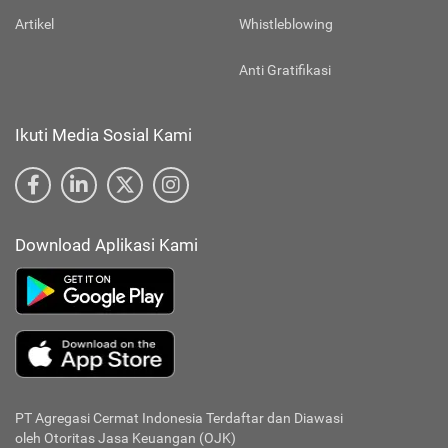
Artikel
Whistleblowing
Anti Gratifikasi
Ikuti Media Sosial Kami
Download Aplikasi Kami
PT Agregasi Cermat Indonesia
Terdaftar dan Diawasi
oleh Otoritas Jasa Keuangan (OJK)