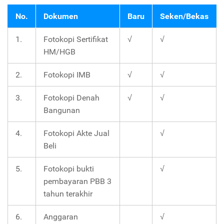
No.
Dokumen
Baru
Seken/Bekas
1.
Fotokopi Sertifikat
√
√
HM/HGB
2.
Fotokopi IMB
√
√
3.
Fotokopi Denah
√
√
Bangunan
4.
Fotokopi Akte Jual
√
Beli
5.
Fotokopi bukti
√
pembayaran PBB 3
tahun terakhir
6.
Anggaran
√