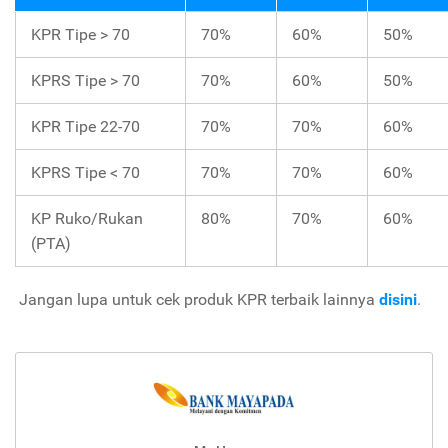
KPR Tipe > 70
70%
60%
50%
KPRS Tipe > 70
70%
60%
50%
KPR Tipe 22-70
70%
70%
60%
KPRS Tipe
<
70
70%
70%
60%
KP Ruko/Rukan
80%
70%
60%
(PTA)
Jangan lupa untuk cek produk KPR terbaik lainnya
disini
.