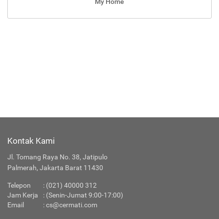
My Home
Kontak Kami
Jl. Tomang Raya No. 38, Jatipulo
Palmerah, Jakarta Barat 11430
Telepon
:
(021) 40000 312
Jam Kerja
: (Senin-Jumat 9:00-17:00)
Email
:
cs@cermati.com