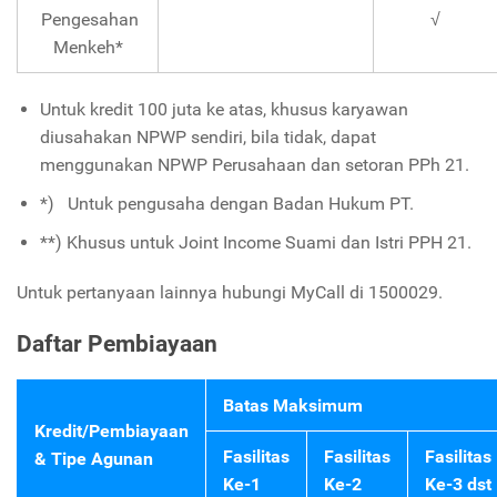
Pengesahan
√
Menkeh*
Untuk kredit 100 juta ke atas, khusus karyawan
diusahakan NPWP sendiri, bila tidak, dapat
menggunakan NPWP Perusahaan dan setoran PPh 21.
*)
U
ntuk pengusaha dengan Badan Hukum PT.
**)
Khusus untuk Joint Income Suami dan Istri PPH 21.
Untuk pertanyaan lainnya hubungi MyCall di 1500029.
Daftar Pembiayaan
Batas Maksimum
Kredit/Pembiayaan
Fasilitas
Fasilitas
Fasilitas
& Tipe Agunan
Ke-1
Ke-2
Ke-3 dst