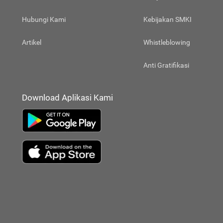
Hubungi Kami
Kebijakan SMKI
Artikel
Whistleblowing
Anti Gratifikasi
Download Aplikasi Kami