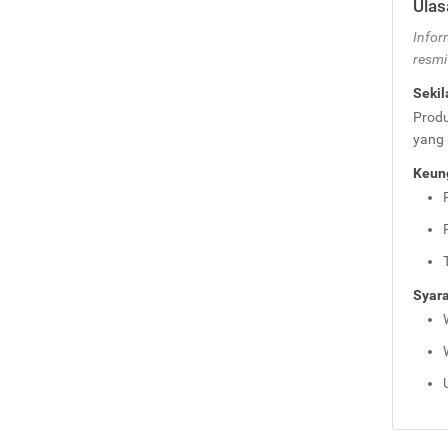
Ulas
Infor
resmi 
Sekil
Produ
yang 
Keung
Syara