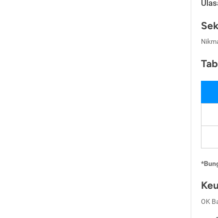
Ulas
Sek
Nikma
Tab
*Bung
Keu
OK Ba