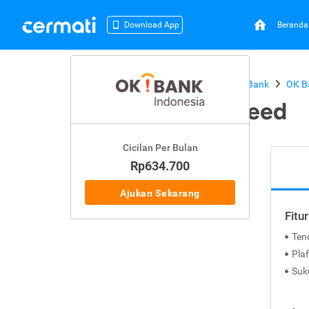
Beranda
Download App
Beranda
Kredit Tanpa Agunan
OK Bank
OK B
OK Bank KTA Speed
Cicilan Per Bulan
Rp634.700
Ajukan Sekarang
Fitu
Ten
Plaf
Suk