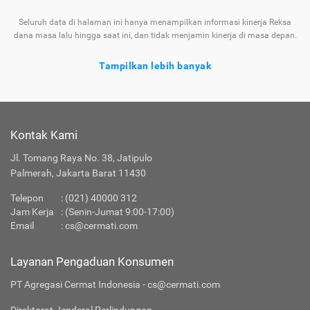
Seluruh data di halaman ini hanya menampilkan informasi kinerja Reksa
dana masa lalu hingga saat ini, dan tidak menjamin kinerja di masa depan.
Tampilkan lebih banyak
Tentang Reksa Dana Principal Balanced Strategic
Plus
Kontak Kami
Ragam
Reksa
yang Tersedia di
Jl. Tomang Raya No. 38, Jatipulo
Jenis
Dana
Cermati
Palmerah, Jakarta Barat 11430
Telepon
:
(021) 40000 312
Apakah Layanan Reksa Dana di Cermati Aman?
Jam Kerja
: (Senin-Jumat 9:00-17:00)
Email
:
cs@cermati.com
Produk Investasi Lainnya
Layanan Pengaduan Konsumen
PT Agregasi Cermat Indonesia - cs@cermati.com