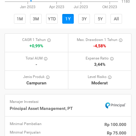
1M
3M
YTD
1Y
3Y
5Y
All
CAGR 1 Tahun
Max. Drawdown 1 Tahun
+0,99%
-4,58%
Total AUM
Expense Ratio
-
3,44%
Jenis Produk
Level Risiko
Campuran
Moderat
Manajer Investasi
Principal Asset Management, PT
Minimal Pembelian
Rp 100.000
Minimal Penjualan
Rp 75.000