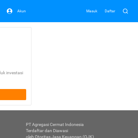
Akun
Masuk
Daftar
uk investasi
PT Agregasi Cermat Indonesia
Terdaftar dan Diawasi
oleh Otoritas Jasa Keuangan (OJK)