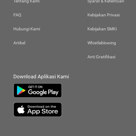
Tentang Kami
Syarat & Ketentuan
FAQ
Kebijakan Privasi
Hubungi Kami
Kebijakan SMKI
Artikel
Whistleblowing
Anti Gratifikasi
Download Aplikasi Kami