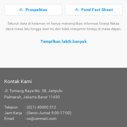
Prospektus
Fund Fact Sheet
Seluruh data di halaman ini hanya menampilkan informasi kinerja Reksa
dana masa lalu hingga saat ini, dan tidak menjamin kinerja di masa depan.
Tampilkan lebih banyak
Tentang Reksa Dana Batavia Dana Obligasi Ultima
Ragam
Reksa
yang Tersedia di
Jenis
Dana
Cermati
Kontak Kami
Apakah Layanan Reksa Dana di Cermati Aman?
Jl. Tomang Raya No. 38, Jatipulo
Palmerah, Jakarta Barat 11430
Produk Investasi Lainnya
Telepon
:
(021) 40000 312
Jam Kerja
: (Senin-Jumat 9:00-17:00)
Email
:
cs@cermati.com