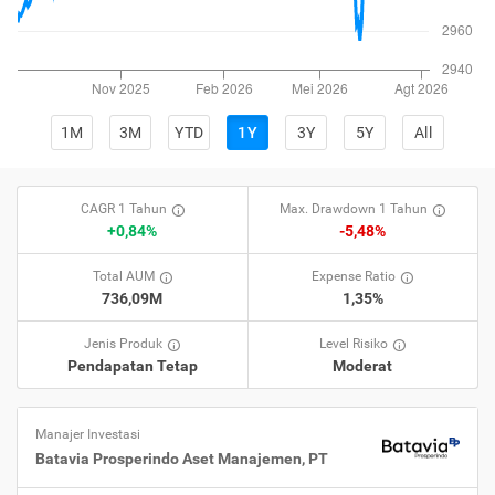
1M
3M
YTD
1Y
3Y
5Y
All
CAGR 1 Tahun
Max. Drawdown 1 Tahun
+0,84%
-5,48%
Total AUM
Expense Ratio
736,09M
1,35%
Jenis Produk
Level Risiko
Pendapatan Tetap
Moderat
Manajer Investasi
Batavia Prosperindo Aset Manajemen, PT