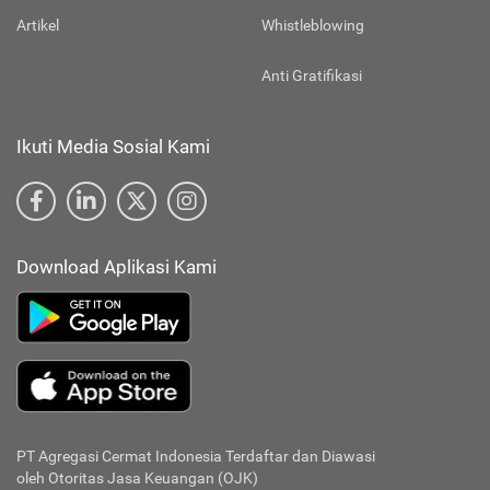
Artikel
Whistleblowing
Anti Gratifikasi
Ikuti Media Sosial Kami
Download Aplikasi Kami
PT Agregasi Cermat Indonesia
Terdaftar dan Diawasi
oleh Otoritas Jasa Keuangan (OJK)