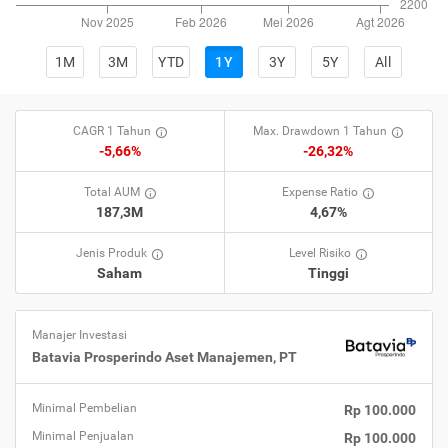
1M
3M
YTD
1Y
3Y
5Y
All
CAGR 1 Tahun
Max. Drawdown 1 Tahun
-5,66%
-26,32%
Total AUM
Expense Ratio
187,3M
4,67%
Jenis Produk
Level Risiko
Saham
Tinggi
Manajer Investasi
Batavia Prosperindo Aset Manajemen, PT
Minimal Pembelian
Rp 100.000
Minimal Penjualan
Rp 100.000