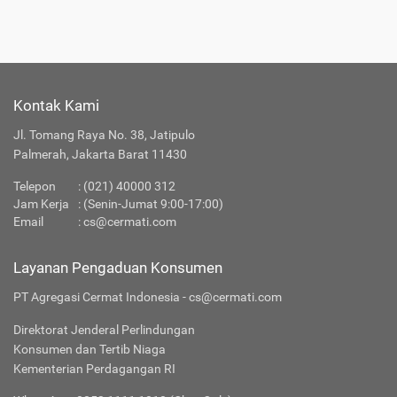
Tentang Reksa Dana Batavia Dana Saham Optimal
Ragam
Reksa
yang Tersedia di
Jenis
Dana
Cermati
Kontak Kami
Apakah Layanan Reksa Dana di Cermati Aman?
Jl. Tomang Raya No. 38, Jatipulo
Palmerah, Jakarta Barat 11430
Produk Investasi Lainnya
Telepon
:
(021) 40000 312
Jam Kerja
: (Senin-Jumat 9:00-17:00)
Email
:
cs@cermati.com
Layanan Pengaduan Konsumen
PT Agregasi Cermat Indonesia - cs@cermati.com
Direktorat Jenderal Perlindungan
Konsumen dan Tertib Niaga
Kementerian Perdagangan RI