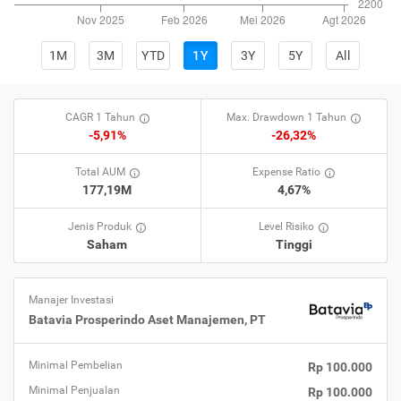
1M
3M
YTD
1Y
3Y
5Y
All
CAGR 1 Tahun
Max. Drawdown 1 Tahun
-5,91%
-26,32%
Total AUM
Expense Ratio
177,19M
4,67%
Jenis Produk
Level Risiko
Saham
Tinggi
Manajer Investasi
Batavia Prosperindo Aset Manajemen, PT
Minimal Pembelian
Rp 100.000
Minimal Penjualan
Rp 100.000