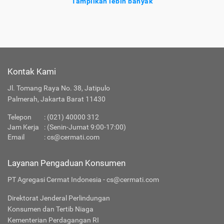
Tampilkan lebih banyak
Tentang Reksa Dana Batavia Dana Saham Optimal
Ragam
Reksa
yang Tersedia di
Jenis
Dana
Cermati
Kontak Kami
Apakah Layanan Reksa Dana di Cermati Aman?
Jl. Tomang Raya No. 38, Jatipulo
Palmerah, Jakarta Barat 11430
Produk Investasi Lainnya
Telepon
:
(021) 40000 312
Jam Kerja
: (Senin-Jumat 9:00-17:00)
Email
:
cs@cermati.com
Layanan Pengaduan Konsumen
PT Agregasi Cermat Indonesia - cs@cermati.com
Direktorat Jenderal Perlindungan
Konsumen dan Tertib Niaga
Kementerian Perdagangan RI