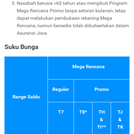
Nasabah berusia >60 tahun atau mengikuti Program
Mega Rencana Promo tanpa setoran bulanan, tetap
dapat melakukan pembukaan rekening Mega
Rencana, namun bersedia tidak diikutsertakan dalam
Asuransi Jiwa.
Suku Bunga
Mega Rencana
Reguler
Promo
Range Saldo
T7
T8*
TH
TJ
&
&
TI**
TK