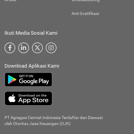
Anti Gratifikasi
Ikuti Media Sosial Kami
Download Aplikasi Kami
PT Agregasi Cermat Indonesia
Terdaftar dan Diawasi
oleh Otoritas Jasa Keuangan (OJK)