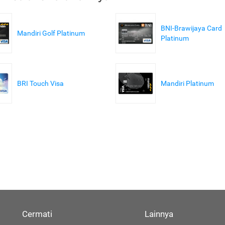
BNI-Brawijaya Card
Mandiri Golf Platinum
Platinum
BRI Touch Visa
Mandiri Platinum
Cermati
Lainnya