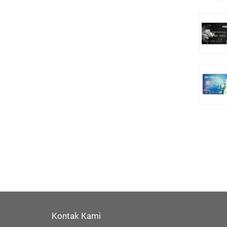
Kontak Kami