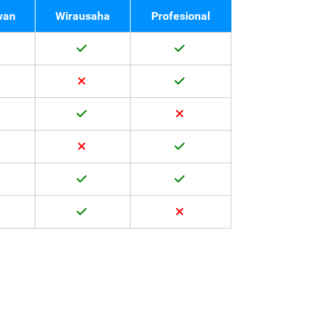
wan
Wirausaha
Profesional