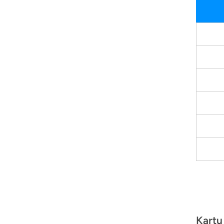
Kartu