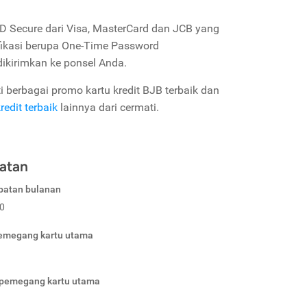
3D Secure dari Visa, MasterCard dan JCB yang
ifikasi berupa One-Time Password
dikirimkan ke ponsel Anda.
i berbagai
promo kartu kredit BJB
terbaik dan
redit terbaik
lainnya dari cermati.
atan
patan bulanan
0
pemegang kartu utama
 pemegang kartu utama