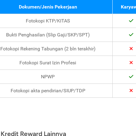
Dokumen/Jenis Pekerjaan
Karya
Fotokopi KTP/KITAS
Bukti Penghasilan (Slip Gaji/SKP/SPT)
Fotokopi Rekening Tabungan (2 bln terakhir)
Fotokopi Surat Izin Profesi
NPWP
Fotokopi akta pendirian/SIUP/TDP
 Kredit Reward Lainnya