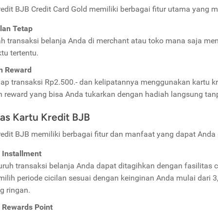
redit BJB Credit Card Gold memiliki berbagai fitur utama yang me
ilan Tetap
h transaksi belanja Anda di merchant atau toko mana saja menj
tu tertentu.
n Reward
iap transaksi Rp2.500.- dan kelipatannya menggunakan kartu 
n reward yang bisa Anda tukarkan dengan hadiah langsung tan
tas Kartu Kredit BJB
redit BJB memiliki berbagai fitur dan manfaat yang dapat Anda 
 Installment
uruh transaksi belanja Anda dapat ditagihkan dengan fasilitas 
ilih periode cicilan sesuai dengan keinginan Anda mulai dari 3
g ringan.
 Rewards Point