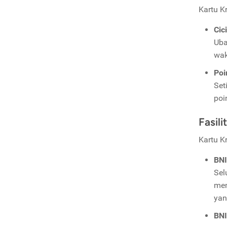
Kartu K
Cic
Uba
wak
Poi
Set
poi
Fasili
Kartu K
BNI
Sel
mem
yan
BNI