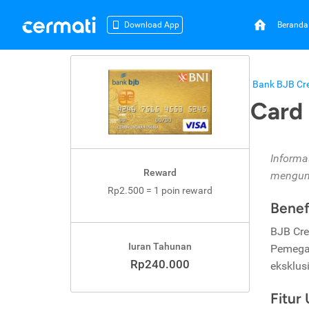
Beranda
Download App
Beranda
Kartu Kredit
Bank BJB
Bank BJB Cre
Bank BJB Credit Card
Informa
Reward
mengunj
Rp2.500 = 1 poin reward
Benef
BJB Cre
Iuran Tahunan
Pemegan
Rp240.000
eksklusi
Fitur