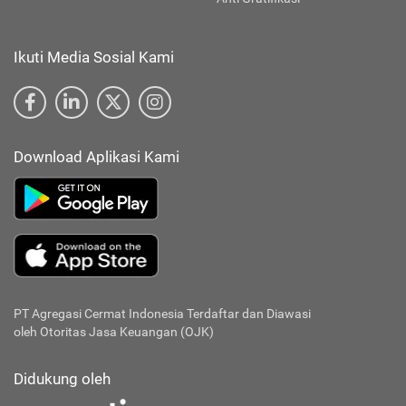
Ikuti Media Sosial Kami
Download Aplikasi Kami
PT Agregasi Cermat Indonesia
Terdaftar dan Diawasi
oleh Otoritas Jasa Keuangan (OJK)
Didukung oleh