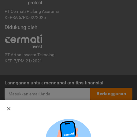
PT Cermati Pialang Asuransi
KEP-596/PD.02/2025
Didukung oleh
PT Artha Investa Teknologi
KEP-7/PM.21/2021
Langganan untuk mendapatkan tips finansial
Berlangganan
Disclaimer:
Cermati merupakan penyelenggara agregasi jasa keuangan yang terdaftar di
OJK. Oleh karena itu, produk dan/atau layanan jasa keuangan yang
ditawarkan bukan merupakan produk dan/atau layanan jasa keuangan yang
diterbitkan oleh Cermati dan Cermati tidak bertanggung jawab atas tuntutan