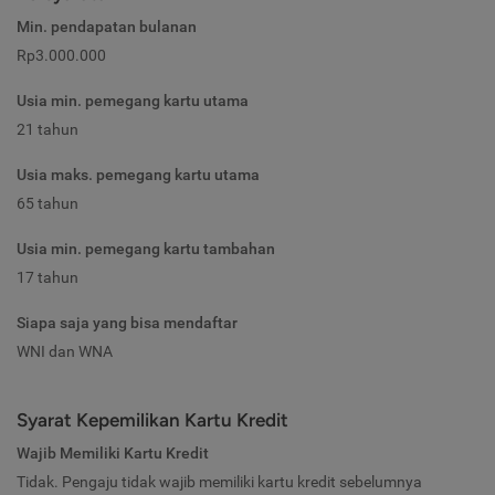
Min. pendapatan bulanan
Rp3.000.000
Usia min. pemegang kartu utama
21 tahun
Usia maks. pemegang kartu utama
65 tahun
Usia min. pemegang kartu tambahan
17 tahun
Siapa saja yang bisa mendaftar
WNI dan WNA
Syarat Kepemilikan Kartu Kredit
Wajib Memiliki Kartu Kredit
Tidak. Pengaju tidak wajib memiliki kartu kredit sebelumnya