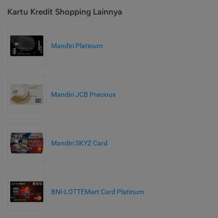
Kartu Kredit Shopping Lainnya
Mandiri Platinum
Mandiri JCB Precious
Mandiri SKYZ Card
BNI-LOTTEMart Card Platinum