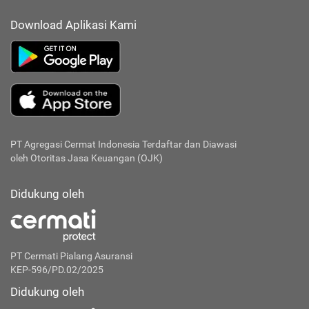
Download Aplikasi Kami
PT Agregasi Cermat Indonesia
Terdaftar dan Diawasi
oleh Otoritas Jasa Keuangan (OJK)
Didukung oleh
PT Cermati Pialang Asuransi
KEP-596/PD.02/2025
Didukung oleh