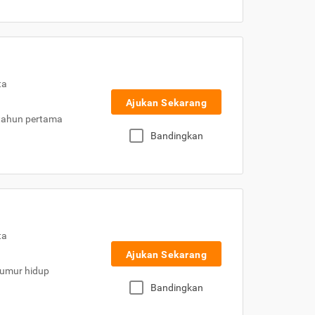
ta
Ajukan Sekarang
 tahun pertama
Bandingkan
ta
Ajukan Sekarang
eumur hidup
Bandingkan