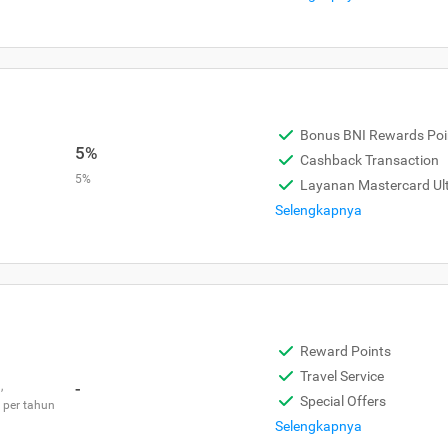
Bonus BNI Rewards Poi
5%
Cashback Transaction
5%
Layanan Mastercard Ult
Selengkapnya
Reward Points
Travel Service
,
-
Special Offers
 per tahun
Selengkapnya