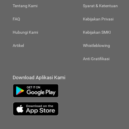
Tentang Kami
Syarat & Ketentuan
FAQ
Kebijakan Privasi
Hubungi Kami
Kebijakan SMKI
Artikel
Whistleblowing
Anti Gratifikasi
Download Aplikasi Kami