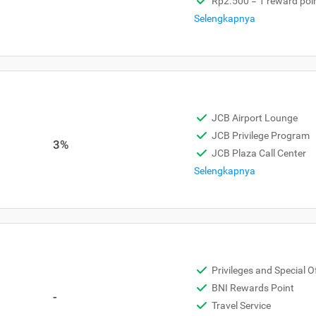
Rp2.500 = 1 reward poi
Selengkapnya
JCB Airport Lounge
JCB Privilege Program
3%
JCB Plaza Call Center
Selengkapnya
Privileges and Special O
BNI Rewards Point
-
Travel Service