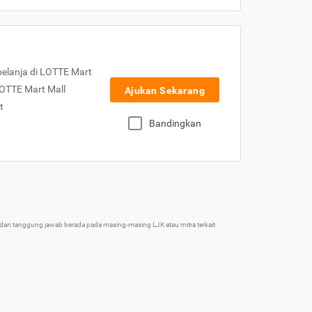
elanja di LOTTE Mart
LOTTE Mart Mall
Ajukan Sekarang
t
Bandingkan
an tanggung jawab berada pada masing-masing LJK atau mitra terkait.