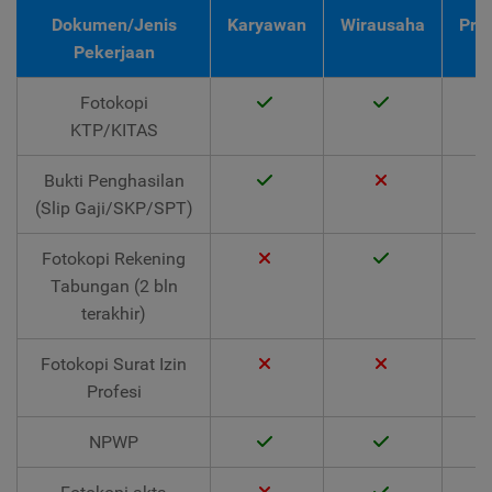
Dokumen/Jenis
Karyawan
Wirausaha
Pro
Pekerjaan
Fotokopi
KTP/KITAS
Bukti Penghasilan
(Slip Gaji/SKP/SPT)
Fotokopi Rekening
Tabungan (2 bln
terakhir)
Fotokopi Surat Izin
Profesi
NPWP