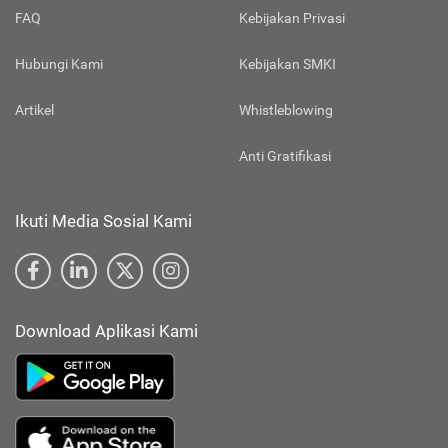
FAQ
Kebijakan Privasi
Hubungi Kami
Kebijakan SMKI
Artikel
Whistleblowing
Anti Gratifikasi
Ikuti Media Sosial Kami
Download Aplikasi Kami