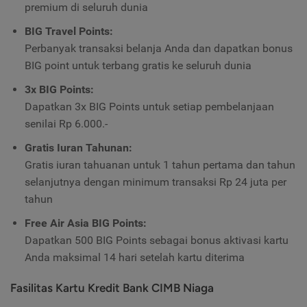
premium di seluruh dunia
BIG Travel Points:
Perbanyak transaksi belanja Anda dan dapatkan bonus
BIG point untuk terbang gratis ke seluruh dunia
3x BIG Points:
Dapatkan 3x BIG Points untuk setiap pembelanjaan
senilai Rp 6.000.-
Gratis Iuran Tahunan:
Gratis iuran tahuanan untuk 1 tahun pertama dan tahun
selanjutnya dengan minimum transaksi Rp 24 juta per
tahun
Free Air Asia BIG Points:
Dapatkan 500 BIG Points sebagai bonus aktivasi kartu
Anda maksimal 14 hari setelah kartu diterima
Fasilitas Kartu Kredit Bank CIMB Niaga