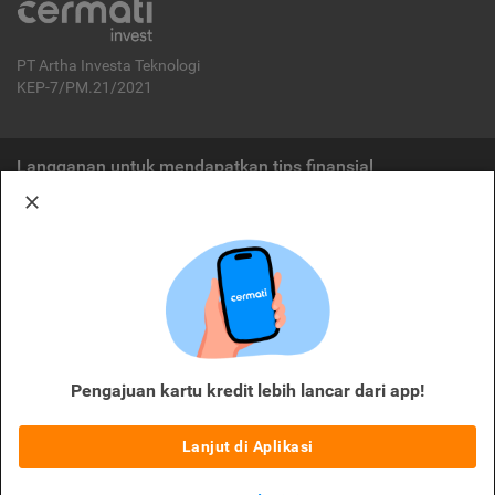
PT Artha Investa Teknologi
KEP-7/PM.21/2021
Langganan untuk mendapatkan tips finansial
Berlangganan
Disclaimer:
Cermati merupakan penyelenggara agregasi jasa keuangan yang terdaftar di
OJK. Oleh karena itu, produk dan/atau layanan jasa keuangan yang
ditawarkan bukan merupakan produk dan/atau layanan jasa keuangan yang
diterbitkan oleh Cermati dan Cermati tidak bertanggung jawab atas tuntutan
dan risiko terkait produk dan/atau layanan LJK dan/atau pihak yang
Pengajuan kartu kredit lebih lancar dari app!
melakukan kegiatan di sektor jasa keuangan.
Lanjut di Aplikasi
© 2026 Cermati. All Rights Reserved.