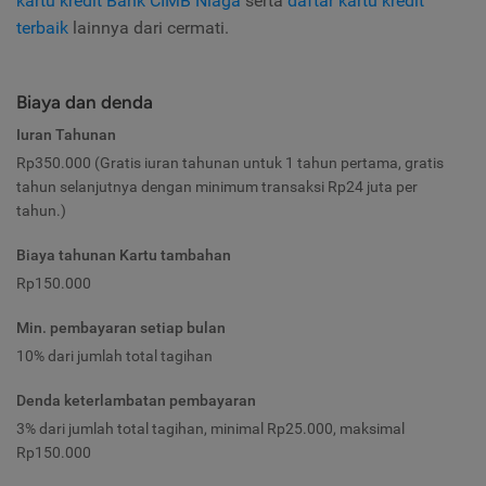
kartu kredit Bank CIMB Niaga
serta
daftar kartu kredit
terbaik
lainnya dari cermati.
Biaya dan denda
Iuran Tahunan
Rp350.000 (Gratis iuran tahunan untuk 1 tahun pertama, gratis
tahun selanjutnya dengan minimum transaksi Rp24 juta per
tahun.)
Biaya tahunan Kartu tambahan
Rp150.000
Min. pembayaran setiap bulan
10% dari jumlah total tagihan
Denda keterlambatan pembayaran
3% dari jumlah total tagihan, minimal Rp25.000, maksimal
Rp150.000