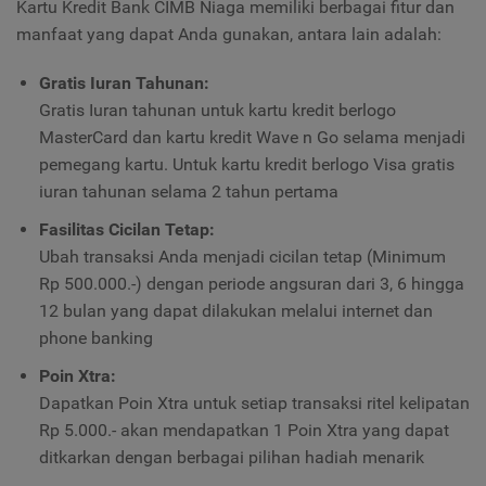
Kartu Kredit Bank CIMB Niaga memiliki berbagai fitur dan
manfaat yang dapat Anda gunakan, antara lain adalah:
Gratis Iuran Tahunan:
Gratis Iuran tahunan untuk kartu kredit berlogo
MasterCard dan kartu kredit Wave n Go selama menjadi
pemegang kartu. Untuk kartu kredit berlogo Visa gratis
iuran tahunan selama 2 tahun pertama
Fasilitas Cicilan Tetap:
Ubah transaksi Anda menjadi cicilan tetap (Minimum
Rp 500.000.-) dengan periode angsuran dari 3, 6 hingga
12 bulan yang dapat dilakukan melalui internet dan
phone banking
Poin Xtra:
Dapatkan Poin Xtra untuk setiap transaksi ritel kelipatan
Rp 5.000.- akan mendapatkan 1 Poin Xtra yang dapat
ditkarkan dengan berbagai pilihan hadiah menarik