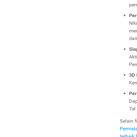
pem
Per
Nik
mem
dar
Sia
Akt
Per
3D 
Ken
Per
Dap
Tel
Selain 
Permat
terbaik