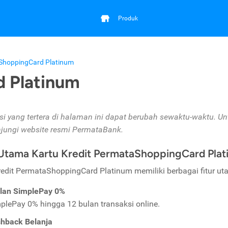
Produk
ShoppingCard Platinum
 Platinum
si yang tertera di halaman ini dapat berubah sewaktu-waktu. Un
ungi website resmi PermataBank.
 Utama Kartu Kredit PermataShoppingCard Pla
redit PermataShoppingCard Platinum memiliki berbagai fitur ut
ilan SimplePay 0%
plePay 0% hingga 12 bulan transaksi online.
hback Belanja