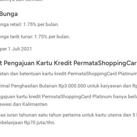
 Bunga
nga retail: 1.75% per bulan.
nga tarik tunai: 1.75% per bulan.
 per 1 Juli 2021
t Pengajuan Kartu Kredit PermataShoppingCar
atan dan ketentuan kartu kredit PermataShoppingCard Platinum
imal Penghasilan Bulanan Rp3.000.000 untuk karyawan dan
R
gajuan kartu kredit PermataShoppingCard Platinum hanya berlak
awesi dan Kalimantan
as iuran tahunan satu tahun pertama untuk kartu utama dan 5 
belanjaan Rp70 juta/thn.