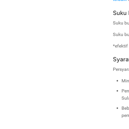
Suku
Suku bu
Suku bu
*
efektif
Syara
Persyar
Min
Pen
Sul
Beb
pem