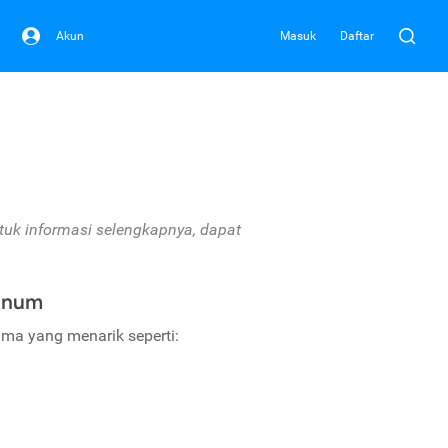
Akun
Masuk
Daftar
tuk informasi selengkapnya, dapat
tinum
ama yang menarik seperti: