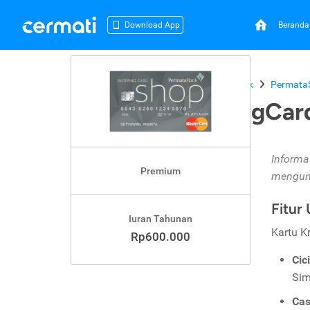
Beranda
Download App
Beranda
Kartu Kredit
PermataBank
Permata
PermataShoppingCard
Informa
Premium
mengunj
Fitur
Iuran Tahunan
Kartu K
Rp600.000
Cic
Sim
Cas