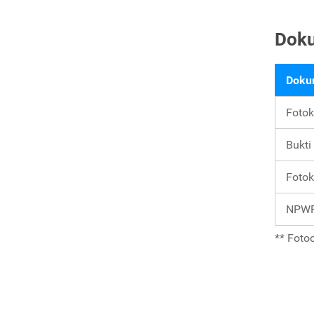
Doku
Doku
Foto
Bukti
Fotok
NPW
** Foto