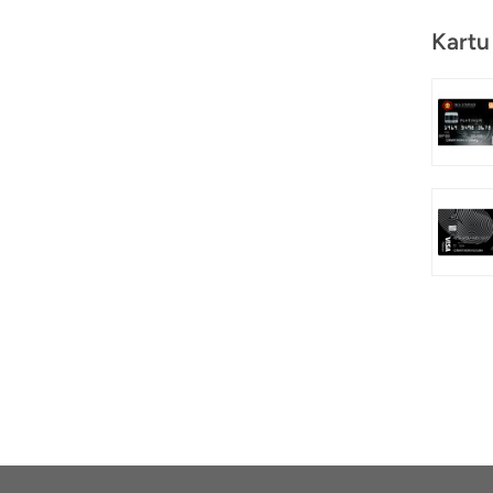
Kartu