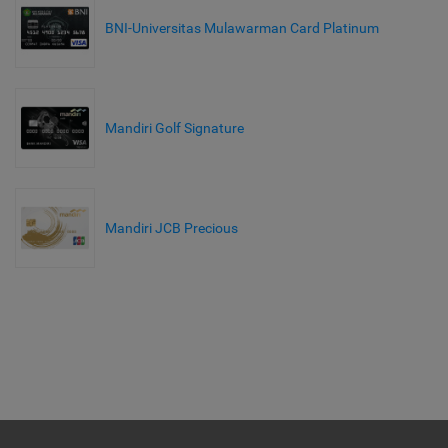
BNI-Universitas Mulawarman Card Platinum
Mandiri Golf Signature
Mandiri JCB Precious