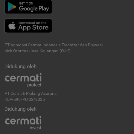
PT Agregasi Cermat Indonesia
Terdaftar dan Diawasi
oleh Otoritas Jasa Keuangan (OJK)
Didukung oleh
PT Cermati Pialang Asuransi
KEP-596/PD.02/2025
Didukung oleh