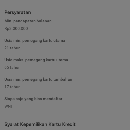
Persyaratan
Min. pendapatan bulanan
Rp3.000.000
Usia min. pemegang kartu utama
21 tahun
Usia maks. pemegang kartu utama
65 tahun
Usia min. pemegang kartu tambahan
17 tahun
Siapa saja yang bisa mendaftar
WNI
Syarat Kepemilikan Kartu Kredit