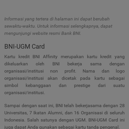
Informasi yang tertera di halaman ini dapat berubah
sewaktu-waktu. Untuk informasi selengkapnya, dapat
mengunjungi website resmi Bank BNI.
BNI-UGM Card
Kartu kredit BNI Affinity merupakan kartu kredit yang
dikeluarkan oleh BNI bekerja sama dengan
organisasi/institusi non profit. Nama dan logo
organisasi/institusi akan dicetak pada kartu sebagai
simbol kebanggaan dan prestige dari suatu
organisasi/institusi.
Sampai dengan saat ini, BNI telah bekerjasama dengan 28
Universitas, 7 Ikatan Alumni, dan 16 Organisasi di seluruh
Indonesia. Salah satunya dengan UGM. BNI-UGM Card ini
juga dapat Anda gunakan sebagai kartu tanda pengenal.