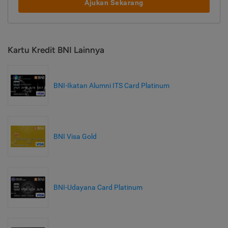
Ajukan Sekarang
Kartu Kredit BNI Lainnya
BNI-Ikatan Alumni ITS Card Platinum
BNI Visa Gold
BNI-Udayana Card Platinum