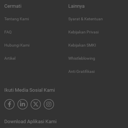
Cermati
Lainnya
Tentang Kami
Syarat & Ketentuan
FAQ
Kebijakan Privasi
Hubungi Kami
Kebijakan SMKI
Artikel
Whistleblowing
Anti Gratifikasi
Ikuti Media Sosial Kami
Download Aplikasi Kami