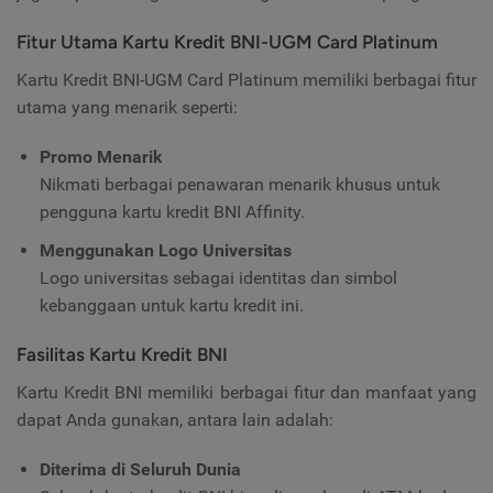
Fitur Utama Kartu Kredit BNI-UGM Card Platinum
Kartu Kredit BNI-UGM Card Platinum memiliki berbagai fitur
utama yang menarik seperti:
Promo Menarik
Nikmati berbagai penawaran menarik khusus untuk
pengguna kartu kredit BNI Affinity.
Menggunakan Logo Universitas
Logo universitas sebagai identitas dan simbol
kebanggaan untuk kartu kredit ini.
Fasilitas Kartu Kredit BNI
Kartu Kredit BNI memiliki berbagai fitur dan manfaat yang
dapat Anda gunakan, antara lain adalah:
Diterima di Seluruh Dunia