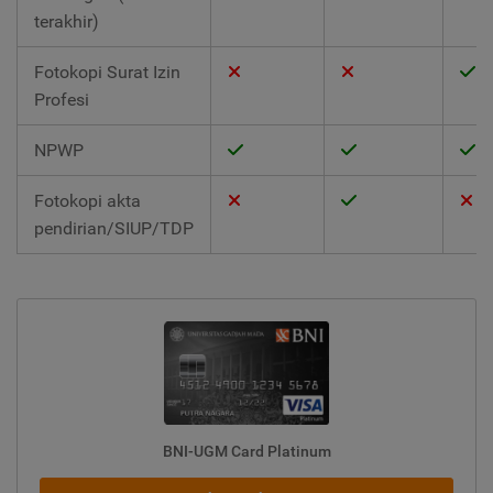
terakhir)
Fotokopi Surat Izin
Profesi
NPWP
Fotokopi akta
pendirian/SIUP/TDP
BNI-UGM Card Platinum