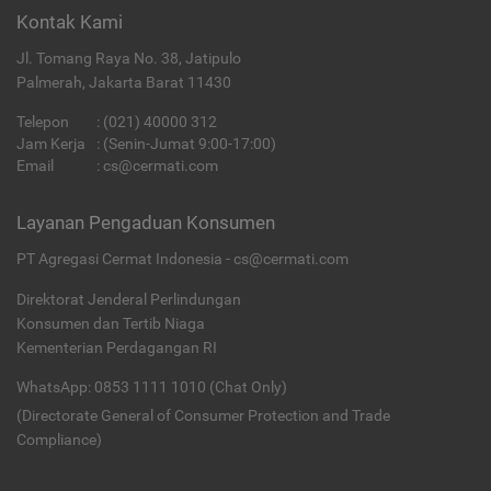
Kontak Kami
Jl. Tomang Raya No. 38, Jatipulo
Palmerah, Jakarta Barat 11430
Telepon
:
(021) 40000 312
Jam Kerja
: (Senin-Jumat 9:00-17:00)
Email
:
cs@cermati.com
Layanan Pengaduan Konsumen
PT Agregasi Cermat Indonesia - cs@cermati.com
Direktorat Jenderal Perlindungan
Konsumen dan Tertib Niaga
Kementerian Perdagangan RI
WhatsApp: 0853 1111 1010 (Chat Only)
(Directorate General of Consumer Protection and Trade
Compliance)