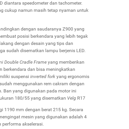
D diantara speedometer dan tachometer.
yang cukup namun masih tetap nyaman untuk
ibandingkan dengan saudaranya Z900 yang
membuat posisi berkendara yang lebih tegak
lakang dengan desain yang tips dan
uga sudah disematkan lampu berjenis LED.
mi Double Cradle Frame
yang memberikan
n berkendara dan bisa meningkatkan
miliki suspensi
inverted fork
yang ergonomis
S sudah menggunakan rem cakram dengan
. Ban yang digunakan pada motor ini
rukuran 180/55 yang disematkan
Velg
R17
gi 1190 mm dengan berat 215 kg. Secara
mengingat mesin yang digunakan adalah 4
performa akselerasi.