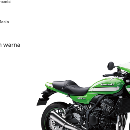
nsmisi
Mesin
an warna