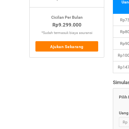
Uan
Cicilan Per Bulan
Rp73
Rp9.299.000
Rp80
*Sudah termasuk biaya asuransi
Rp90
Ajukan Sekarang
Rp100
Rp147
Simulas
Pilih
Uang
Rp