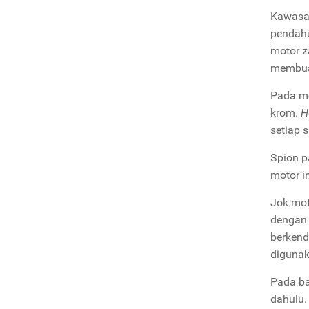
Kawasak
pendah
motor z
membuat
Pada mo
krom.
H
setiap s
Spion p
motor i
Jok mot
dengan 
berkend
digunak
Pada ba
dahulu.