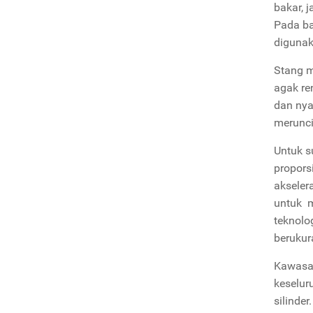
bakar, 
Pada ba
digunak
Stang m
agak re
dan nya
merunci
Untuk s
propors
akseler
untuk 
teknolo
berukur
Kawasak
keselur
silinde