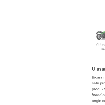
Vinta
Gr
Ulasa
Bicara
satu pr
produk 
brand
s
angin s