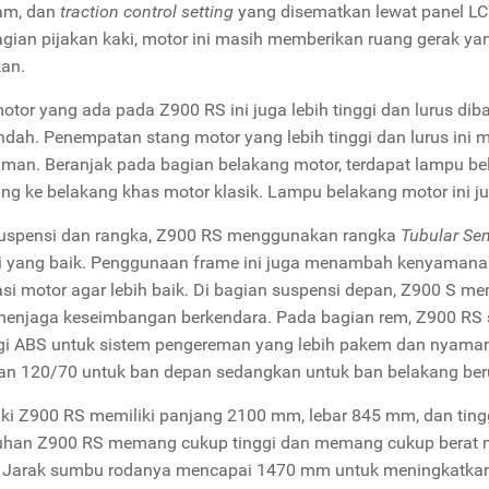
jam, dan
traction control setting
yang disematkan lewat panel LC
gian pijakan kaki, motor ini masih memberikan ruang gerak 
an.
otor yang ada pada Z900 RS ini juga lebih tinggi dan lurus d
ndah. Penempatan stang motor yang lebih tinggi dan lurus ini 
man. Beranjak pada bagian belakang motor, terdapat lampu be
ng ke belakang khas motor klasik. Lampu belakang motor ini j
uspensi dan rangka, Z900 RS menggunakan rangka
Tubular Se
i yang baik. Penggunaan frame ini juga menambah kenyamana
asi motor agar lebih baik. Di bagian suspensi depan, Z900 S me
menjaga keseimbangan berkendara. Pada bagian rem, Z900 R
gi ABS untuk sistem pengereman yang lebih pakem dan nyaman
an 120/70 untuk ban depan sedangkan untuk ban belakang be
i Z900 RS memiliki panjang 2100 mm, lebar 845 mm, dan ting
uhan Z900 RS memang cukup tinggi dan memang cukup berat 
r. Jarak sumbu rodanya mencapai 1470 mm untuk meningkatkan 