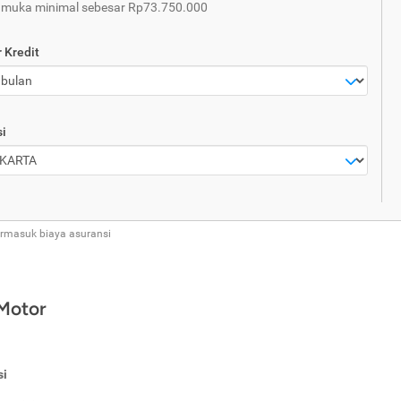
 muka minimal sebesar Rp73.750.000
 Kredit
i
ermasuk biaya asuransi
 Motor
si