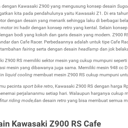
a dengan Kawasaki Z900 yang mengusung konsep desain
Sugo
atkan kita pada pendahulunya yaitu Kawasaki Z1. Di era tahu
tor dengan desain yang menarik sehingga laku di berbagai belah
motor ini hadir dengan konsep
retro
yang kental. Selain konse
dengan bodi yang kokoh dan garis desain yang modern. Z900 RS 
tandar dan Cafe Racer. Perbedaannya adalah untuk tipe Cafe Ra
 tambahan
fairing
serta dengan desain
headlamp
dan jok belak
i Z900 RS memiliki sektor mesin yang cukup mumpuni seperti
kasi mesin yang dibawanya juga sama. Memiliki mesin 948 cc D
gin
liquid cooling
membuat mesin Z900 RS cukup mumpuni untuk 
mu pecinta
sport bike retro
, Kawasaki Z900 RS dengan harga Rp 
enemai perjalananmu setiap hari. Walaupun harganya cukup m
fitur
riding mode,
dan desain
retro
yang bisa membuat semua ma
.
ain Kawasaki Z900 RS Cafe