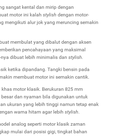
 sangat kental dan mirip dengan
buat motor ini kalah
stylish
dengan motor-
g mengikuti alur jok yang meruncing semakin
buat membulat yang dibalut dengan aksen
memberikan pencahayaan yang maksimal
-nya dibuat lebih minimalis dan
stylish.
ik ketika dipandang. Tangki bensin pada
makin membuat motor ini semakin cantik.
 khas motor klasik. Berukuran 825 mm
p besar dan nyaman bila digunakan untuk
n ukuran yang lebih tinggi namun tetap enak
 dengan warna hitam agar lebih
stylish
.
del analog seperti motor klasik zaman
ap mulai dari posisi gigi, tingkat bahan