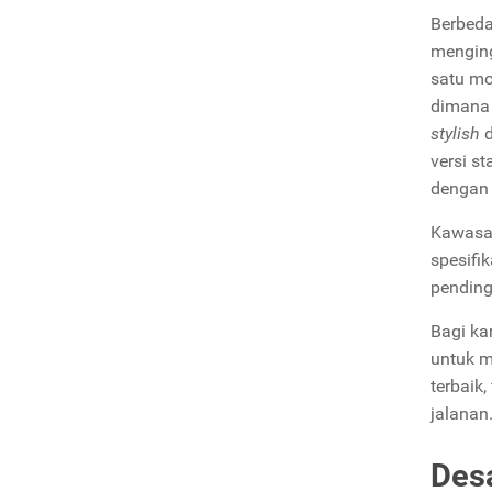
Berbed
menging
satu mo
dimana 
stylish
versi s
dengan
Kawasak
spesifi
pendin
Bagi ka
untuk m
terbaik, 
jalanan
Des