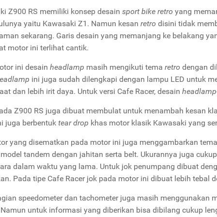
i Z900 RS memiliki konsep desain
sport bike retro
yang memang
ulunya yaitu Kawasaki Z1. Namun kesan
retro
disini tidak mem
aman sekarang. Garis desain yang memanjang ke belakang yan
 motor ini terlihat cantik.
tor ini desain
headlamp
masih mengikuti tema
retro
dengan di
eadlamp
ini juga sudah dilengkapi dengan lampu LED untuk 
aat dan lebih irit daya. Untuk versi Cafe Racer, desain
headlamp
ada Z900 RS juga dibuat membulat untuk menambah kesan klas
ni juga berbentuk
tear drop
khas motor klasik Kawasaki yang se
or yang disematkan pada motor ini juga menggambarkan tema
model tandem dengan jahitan serta belt. Ukurannya juga cuku
ara dalam waktu yang lama. Untuk jok penumpang dibuat denga
an. Pada tipe Cafe Racer jok pada motor ini dibuat lebih tebal
gian speedometer dan tachometer juga masih menggunakan mo
 Namun untuk informasi yang diberikan bisa dibilang cukup lengk