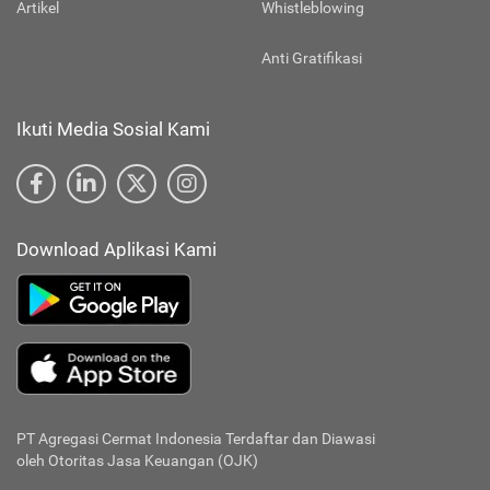
Artikel
Whistleblowing
Anti Gratifikasi
Ikuti Media Sosial Kami
Download Aplikasi Kami
PT Agregasi Cermat Indonesia
Terdaftar dan Diawasi
oleh Otoritas Jasa Keuangan (OJK)