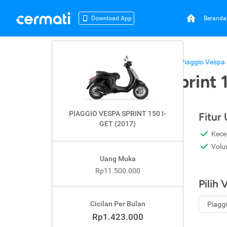
Beranda
Download App
Beranda
Kredit Motor
Piaggio
Piaggio Vespa 
Piaggio Vespa Sprint 
PIAGGIO VESPA SPRINT 150 I-
Fitur
GET (2017)
Kece
Volu
Uang Muka
Rp11.500.000
Pilih 
Cicilan Per Bulan
Rp1.423.000