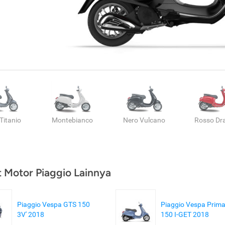
 Titanio
Montebianco
Nero Vulcano
Rosso Dr
t Motor Piaggio Lainnya
Piaggio Vespa GTS 150
Piaggio Vespa Prim
3V' 2018
150 I-GET 2018