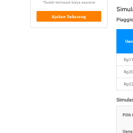
*Sudah termasuk biaya asuransi
Simul
Ajukan Sekarang
Piaggi
Uan
Rp11
Rp20
Rp22
Simulas
Pilih
Uang