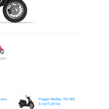
agon
avera
Piaggio Medley 150 ABS
S I-GET (2016)