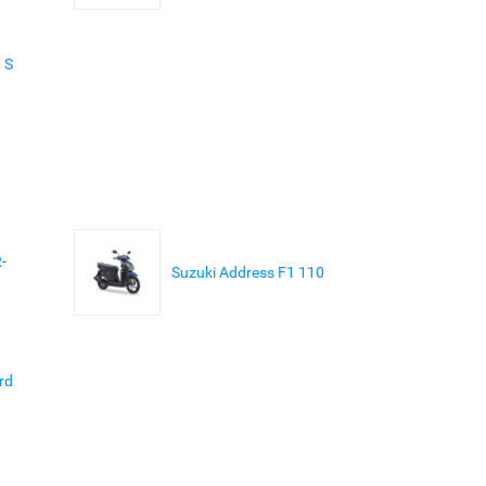
 S
-
Suzuki Address F1 110
rd