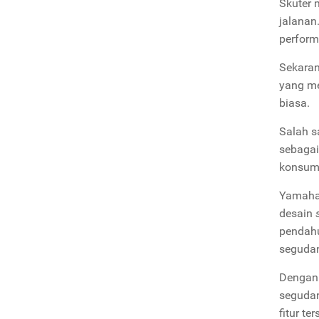
Skuter 
jalanan
perform
Sekaran
yang me
biasa.
Salah s
sebagai
konsume
Yamaha 
desain
pendahu
segudan
Dengan 
segudan
fitur t