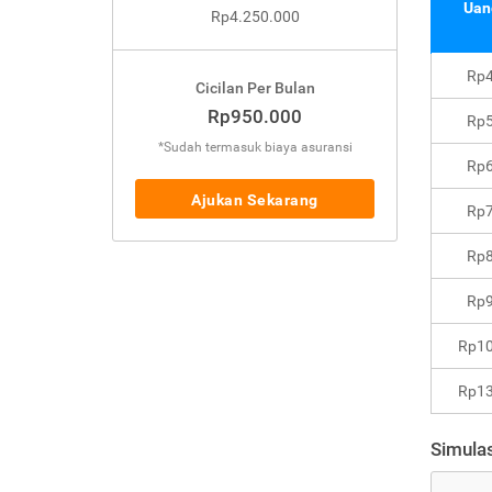
Uan
Rp4.250.000
Rp4
Cicilan Per Bulan
Rp950.000
Rp5
*Sudah termasuk biaya asuransi
Rp6
Ajukan Sekarang
Rp7
Rp8
Rp9
Rp10
Rp13
Simulas