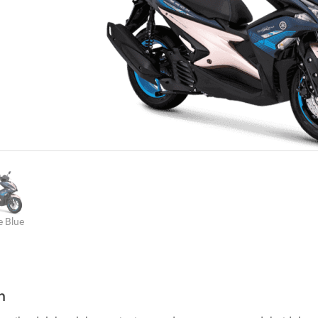
e Blue
n