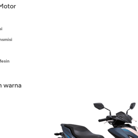
 Motor
si
nsmisi
Mesin
an warna