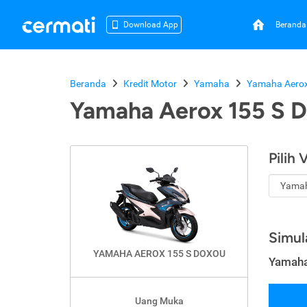
Beranda
Download App
Beranda
Kredit Motor
Yamaha
Yamaha Aerox
Yamaha Aerox 155 S 
Pilih 
Simul
YAMAHA AEROX 155 S DOXOU
Yamaha
Uang Muka