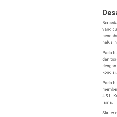
Des
Berbeda
yang cu
pendah
halus, 
Pada ba
dan tip
dengan 
kondisi.
Pada ba
member
4,5 L. 
lama.
Skuter 