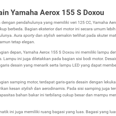
ain Yamaha Aerox 155 S Doxou
 dengan pendahulunya yang memiliki veri 125 CC, Yamaha Aerox
kup berbeda. Bagian eksterior dari motor ini secara umum lebih 
ulunya. Aura
sporty
dan
stylish
semakin terlihat pada skuter mati
namun tetap elegan.
gian depan, Yamaha Aerox 155 S Doxou ini memiliki lampu de
is. Lampu ini juga diletakkan pada bagian sisi bodi motor. Des
garis desain yang menarik serta lampu LED yang dapat membe
gian samping motor, terdapat garis-garis desain dengan lekuk
ikan kesan
stylish
dan aerodinamis. Pada sisi samping juga te
Kapasitas bahan bakar ini terbilang cukup besar dan mampu 
matik ini juga memiliki ruang bagasi yang luas. Bagasi yang 