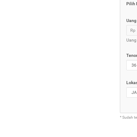
Pilih
Uang
Rp
Uang 
Tenor
Lokas
* Sudah t