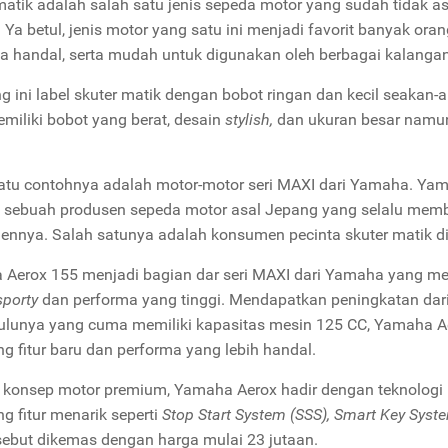
matik adalah salah satu jenis sepeda motor yang sudah tidak as
. Ya betul, jenis motor yang satu ini menjadi favorit banyak ora
a handal, serta mudah untuk digunakan oleh berbagai kalangan
g ini label skuter matik dengan bobot ringan dan kecil seakan-
miliki bobot yang berat, desain
stylish,
dan ukuran besar namun
atu contohnya adalah motor-motor seri MAXI dari Yamaha. Yam
 sebuah produsen sepeda motor asal Jepang yang selalu membe
nnya. Salah satunya adalah konsumen pecinta skuter matik di
Aerox 155 menjadi bagian dar seri MAXI dari Yamaha yang me
sporty
dan performa yang tinggi. Mendapatkan peningkatan dari
lunya yang cuma memiliki kapasitas mesin 125 CC, Yamaha Ae
g fitur baru dan performa yang lebih handal.
konsep motor premium, Yamaha Aerox hadir dengan teknologi 
g fitur menarik seperti
Stop Start System (SSS), Smart Key Syst
ersebut dikemas dengan harga mulai 23 jutaan.