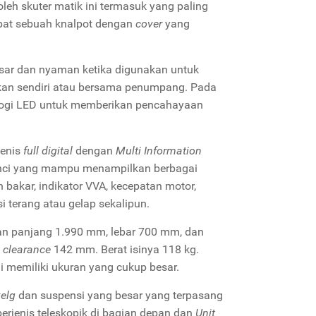
leh skuter matik ini termasuk yang paling
apat sebuah knalpot dengan
cover
yang
esar dan nyaman ketika digunakan untuk
kan sendiri atau bersama penumpang. Pada
logi LED untuk memberikan pencahayaan
jenis
full digital
dengan
Multi Information
8 inci yang mampu menampilkan berbagai
n bakar, indikator VVA, kecepatan motor,
i terang atau gelap sekalipun.
ran panjang 1.990 mm, lebar 700 mm, dan
 clearance
142 mm. Berat isinya 118 kg.
i memiliki ukuran yang cukup besar.
velg
dan suspensi yang besar yang terpasang
erjenis teleskopik di bagian depan dan
Unit