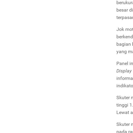
berukur
besar d
terpasa
Jok mot
berkend
bagian 
yang ma
Panel i
Display
informa
indikat
Skuter 
tinggi 
Lewat a
Skuter 
pada ra