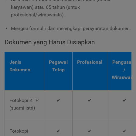
karyawan) atau 65 tahun (untuk
profesional/wiraswasta).
Mengisi formulir dan melengkapi persyaratan dokumen.
Dokumen yang Harus Disiapkan
Jenis
Pegawai
Profesional
Pengusah
Dokumen
Tetap
/
Wiraswast
Fotokopi KTP
✔
✔
✔
(suami istri)
Fotokopi
✔
✔
✔