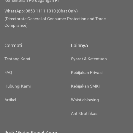
Kementerian Perdagangan RI
WhatsApp: 0853 1111 1010 (Chat Only)
(Directorate General of Consumer Protection and Trade
Compliance)
Cermati
Lainnya
Tentang Kami
Syarat & Ketentuan
FAQ
Kebijakan Privasi
Hubungi Kami
Kebijakan SMKI
Artikel
Whistleblowing
Anti Gratifikasi
Ikuti Media Sosial Kami