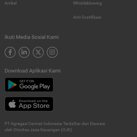
Artikel
Whistleblowing
Anti Gratifikasi
Ikuti Media Sosial Kami
Download Aplikasi Kami
PT Agregasi Cermat Indonesia
Terdaftar dan Diawasi
oleh Otoritas Jasa Keuangan (OJK)