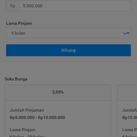
Rp
Lama Pinjam
Hitung
Suku Bunga
2,09%
Jumlah Pinjaman
Jumlah
Rp5.000.000 - Rp10.000.000
Rp10.0
Lama Pinjam
Lama P
6 bulan - 12 bulan
6 bulan