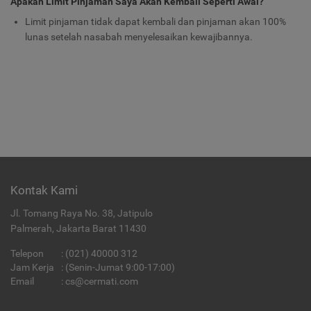
Apakah Limit Pinjaman Saya Akan Kembali Seperti Awal?
Limit pinjaman tidak dapat kembali dan pinjaman akan 100%
lunas setelah nasabah menyelesaikan kewajibannya.
Kontak Kami
Jl. Tomang Raya No. 38, Jatipulo
Palmerah, Jakarta Barat 11430
Telepon
:
(021) 40000 312
Jam Kerja
: (Senin-Jumat 9:00-17:00)
Email
:
cs@cermati.com