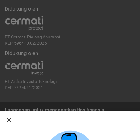
Didukung oleh
PT Cermati Pialang Asuransi
KEP-596/PD.02/2025
Didukung oleh
PT Artha Investa Teknologi
KEP-7/PM.21/2021
Langganan untuk mendapatkan tips finansial
Berlangganan
Disclaimer: