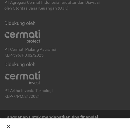
PT Agregasi Cermat Indonesia
Terdaftar dan Diawasi
oleh Otoritas Jasa Keuangan (OJK)
Didukung oleh
PT Cermati Pialang Asuransi
KEP-596/PD.02/2025
Didukung oleh
PT Artha Investa Teknologi
KEP-7/PM.21/2021
Langganan untuk mendapatkan tips finansial
Berlangganan