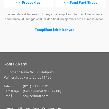
Prospektus
Fund Fact Sheet
Seluruh data di halaman ini hanya menampilkan informasi kinerja Reksa
dana masa lalu hingga saat ini, dan tidak menjamin kinerja di masa depan.
Tampilkan lebih banyak
Tentang Reksa Dana Eastspring IDR Fixed Income
Fund Kelas A
Ragam
Reksa
yang Tersedia di
Kontak Kami
Jenis
Dana
Cermati
Jl. Tomang Raya No. 38, Jatipulo
Apakah Layanan Reksa Dana di Cermati Aman?
Palmerah, Jakarta Barat 11430
Telepon
:
(021) 40000 312
Produk Investasi Lainnya
Jam Kerja
: (Senin-Jumat 9:00-17:00)
Email
:
cs@cermati.com
Layanan Pengaduan Konsumen