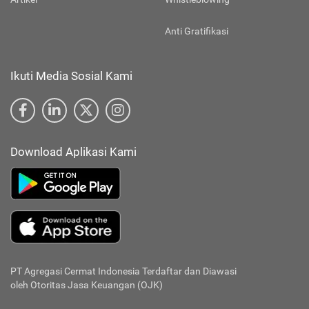
Anti Gratifikasi
Ikuti Media Sosial Kami
Download Aplikasi Kami
PT Agregasi Cermat Indonesia
Terdaftar dan Diawasi
oleh Otoritas Jasa Keuangan (OJK)