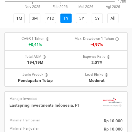
1M
3M
YTD
1Y
3Y
5Y
All
CAGR 1 Tahun
Max. Drawdown 1 Tahun
+0,41%
-4,97%
Total AUM
Expense Ratio
194,19M
2,01%
Jenis Produk
Level Risiko
Pendapatan Tetap
Moderat
Manajer Investasi
Eastspring Investments Indonesia, PT
Minimal Pembelian
Rp 10.000
Minimal Penjualan
Rp 10.000