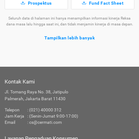
Prospektus
Fund Fact Sheet
Seluruh data di halaman ini hanya menampilkan informasi kinerja Reksa
dana masa lalu hingga saat ini, dan tidak menjamin kinerja di masa depan.
Tampilkan lebih banyak
Tentang Reksa Dana Eastspring Investments
Value Discovery Kelas A
Ragam
Reksa
yang Tersedia di
Kontak Kami
Jenis
Dana
Cermati
Jl. Tomang Raya No. 38, Jatipulo
Apakah Layanan Reksa Dana di Cermati Aman?
Palmerah, Jakarta Barat 11430
Telepon
:
(021) 40000 312
Produk Investasi Lainnya
Jam Kerja
: (Senin-Jumat 9:00-17:00)
Email
:
cs@cermati.com
Layanan Pengaduan Konsumen