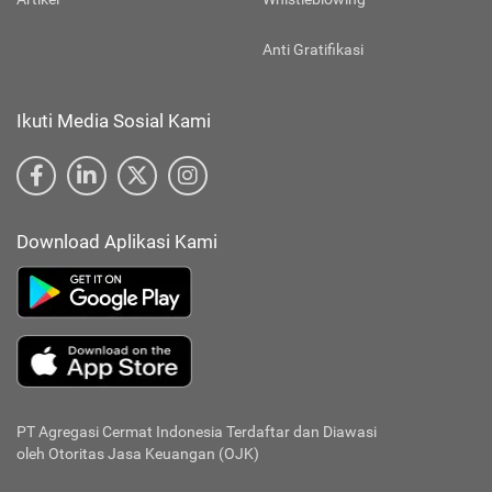
Anti Gratifikasi
Ikuti Media Sosial Kami
Download Aplikasi Kami
PT Agregasi Cermat Indonesia
Terdaftar dan Diawasi
oleh Otoritas Jasa Keuangan (OJK)