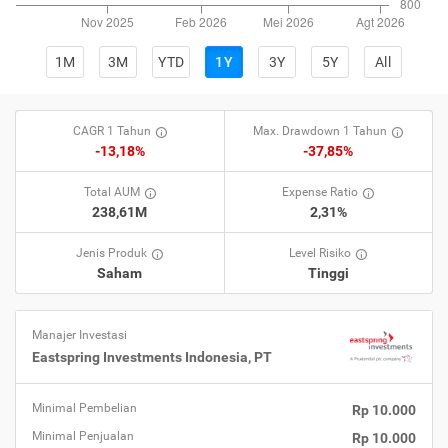
1M
3M
YTD
1Y
3Y
5Y
All
CAGR 1 Tahun
Max. Drawdown 1 Tahun
-13,18%
-37,85%
Total AUM
Expense Ratio
238,61M
2,31%
Jenis Produk
Level Risiko
Saham
Tinggi
Manajer Investasi
Eastspring Investments Indonesia, PT
Minimal Pembelian
Rp 10.000
Minimal Penjualan
Rp 10.000