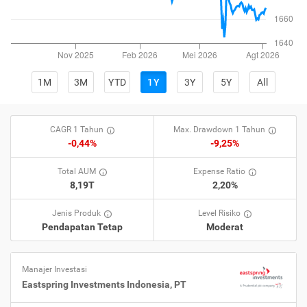
1M
3M
YTD
1Y
3Y
5Y
All
CAGR 1 Tahun
Max. Drawdown 1 Tahun
-0,44%
-9,25%
Total AUM
Expense Ratio
8,19T
2,20%
Jenis Produk
Level Risiko
Pendapatan Tetap
Moderat
Manajer Investasi
Eastspring Investments Indonesia, PT