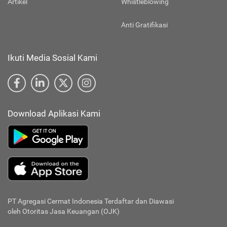
Artikel
Whistleblowing
Anti Gratifikasi
Ikuti Media Sosial Kami
Download Aplikasi Kami
PT Agregasi Cermat Indonesia
Terdaftar dan Diawasi
oleh Otoritas Jasa Keuangan (OJK)