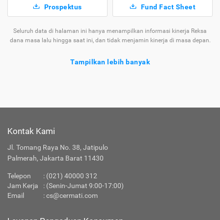
Prospektus
Fund Fact Sheet
Seluruh data di halaman ini hanya menampilkan informasi kinerja Reksa
dana masa lalu hingga saat ini, dan tidak menjamin kinerja di masa depan.
Tampilkan lebih banyak
Tentang Reksa Dana Eastspring Investments IDR
High Grade Kelas A
Ragam
Reksa
yang Tersedia di
Kontak Kami
Jenis
Dana
Cermati
Jl. Tomang Raya No. 38, Jatipulo
Apakah Layanan Reksa Dana di Cermati Aman?
Palmerah, Jakarta Barat 11430
Telepon
:
(021) 40000 312
Produk Investasi Lainnya
Jam Kerja
: (Senin-Jumat 9:00-17:00)
Email
:
cs@cermati.com