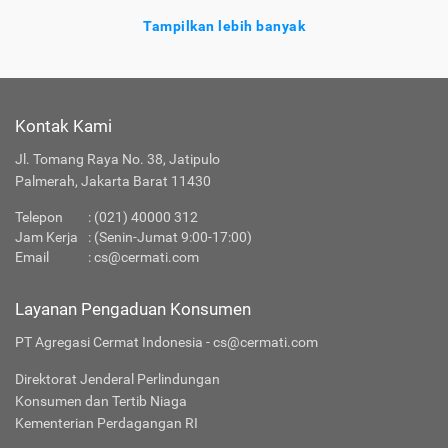
Tampilkan lebih banyak
Tentang Reksa Dana Batavia Disruptive Equity
Kontak Kami
Ragam
Reksa
yang Tersedia di
Jenis
Dana
Cermati
Jl. Tomang Raya No. 38, Jatipulo
Palmerah, Jakarta Barat 11430
Apakah Layanan Reksa Dana di Cermati Aman?
Telepon
:
(021) 40000 312
Jam Kerja
: (Senin-Jumat 9:00-17:00)
Produk Investasi Lainnya
Email
:
cs@cermati.com
Layanan Pengaduan Konsumen
PT Agregasi Cermat Indonesia - cs@cermati.com
Direktorat Jenderal Perlindungan
Konsumen dan Tertib Niaga
Kementerian Perdagangan RI