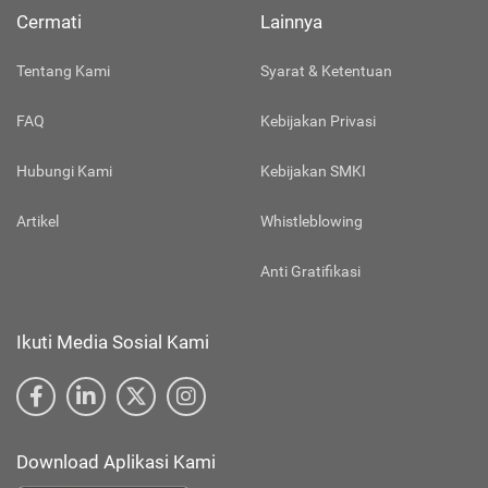
Cermati
Lainnya
Tentang Kami
Syarat & Ketentuan
FAQ
Kebijakan Privasi
Hubungi Kami
Kebijakan SMKI
Artikel
Whistleblowing
Anti Gratifikasi
Ikuti Media Sosial Kami
Download Aplikasi Kami