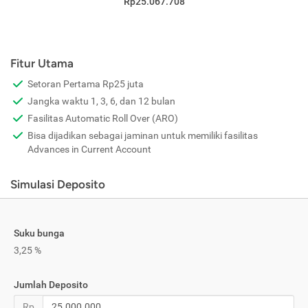
Rp25.067.708
Fitur Utama
Setoran Pertama Rp25 juta
Jangka waktu 1, 3, 6, dan 12 bulan
Fasilitas Automatic Roll Over (ARO)
Bisa dijadikan sebagai jaminan untuk memiliki fasilitas
Advances in Current Account
Simulasi Deposito
Suku bunga
3,25 %
Jumlah Deposito
Rp