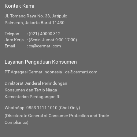
Kontak Kami
Jl. Tomang Raya No. 38, Jatipulo
Palmerah, Jakarta Barat 11430
Telepon
:
(021) 40000 312
Jam Kerja
: (Senin-Jumat 9:00-17:00)
Email
:
cs@cermati.com
Layanan Pengaduan Konsumen
PT Agregasi Cermat Indonesia - cs@cermati.com
Direktorat Jenderal Perlindungan
Konsumen dan Tertib Niaga
Kementerian Perdagangan RI
WhatsApp: 0853 1111 1010 (Chat Only)
(Directorate General of Consumer Protection and Trade
Compliance)