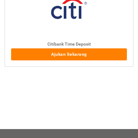
Citibank Time Deposit
Ajukan Sekarang