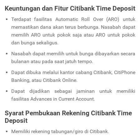
Keuntungan dan Fitur Citibank Time Deposit
Terdapat fasilitas Automatic Roll Over (ARO) untuk
memastikan dana akan terus berbunga. Nasabah dapat
memilih ARO untuk pokok saja atau ARO untuk pokok
dan bunga sekaligus.
Nasabah dapat memilih untuk bunga dibayarkan secara
bulanan atau pada saat jatuh tempo.
Dapat dibuka melalui kantor cabang Citibank, CitiPhone
Banking, atau Citibank Online.
Dapat dijadikan sebagai jaminan untuk memiliki
fasilitas Advances in Current Account.
Syarat Pembukaan Rekening Citibank Time
Deposit
Memiliki rekening tabungan/giro di Citibank.