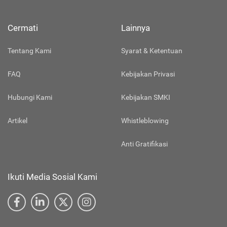
Cermati
Lainnya
Tentang Kami
Syarat & Ketentuan
FAQ
Kebijakan Privasi
Hubungi Kami
Kebijakan SMKI
Artikel
Whistleblowing
Anti Gratifikasi
Ikuti Media Sosial Kami