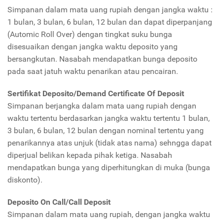
Simpanan dalam mata uang rupiah dengan jangka waktu :
1 bulan, 3 bulan, 6 bulan, 12 bulan dan dapat diperpanjang
(Automic Roll Over) dengan tingkat suku bunga
disesuaikan dengan jangka waktu deposito yang
bersangkutan. Nasabah mendapatkan bunga deposito
pada saat jatuh waktu penarikan atau pencairan.
Sertifikat Deposito/Demand Certificate Of Deposit
Simpanan berjangka dalam mata uang rupiah dengan
waktu tertentu berdasarkan jangka waktu tertentu 1 bulan,
3 bulan, 6 bulan, 12 bulan dengan nominal tertentu yang
penarikannya atas unjuk (tidak atas nama) sehngga dapat
diperjual belikan kepada pihak ketiga. Nasabah
mendapatkan bunga yang diperhitungkan di muka (bunga
diskonto).
Deposito On Call/Call Deposit
Simpanan dalam mata uang rupiah, dengan jangka waktu