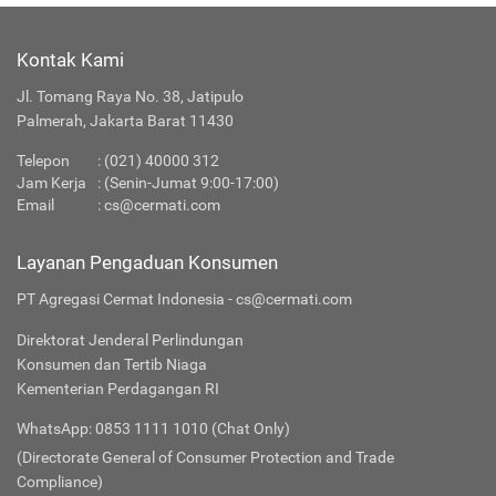
Kontak Kami
Jl. Tomang Raya No. 38, Jatipulo
Palmerah, Jakarta Barat 11430
Telepon
:
(021) 40000 312
Jam Kerja
: (Senin-Jumat 9:00-17:00)
Email
:
cs@cermati.com
Layanan Pengaduan Konsumen
PT Agregasi Cermat Indonesia - cs@cermati.com
Direktorat Jenderal Perlindungan
Konsumen dan Tertib Niaga
Kementerian Perdagangan RI
WhatsApp: 0853 1111 1010 (Chat Only)
(Directorate General of Consumer Protection and Trade
Compliance)