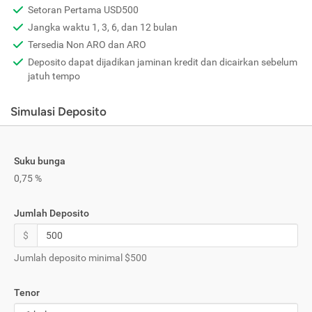
Setoran Pertama USD500
Jangka waktu 1, 3, 6, dan 12 bulan
Tersedia Non ARO dan ARO
Deposito dapat dijadikan jaminan kredit dan dicairkan sebelum
jatuh tempo
Simulasi Deposito
Suku bunga
0,75 %
Jumlah Deposito
$
Jumlah deposito minimal $500
Tenor