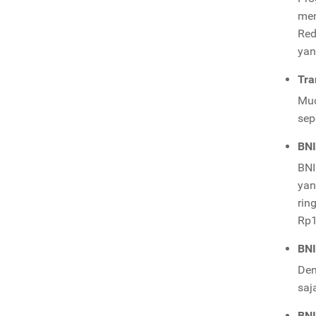
mem
Red
yan
Tra
Mud
sepe
BNI
BNI
yan
rin
Rp1
BNI
Den
saj
BNI