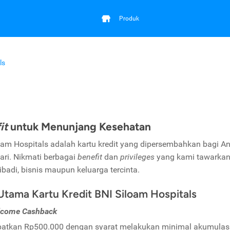
Produk
ls
it
untuk Menunjang Kesehatan
oam Hospitals adalah kartu kredit yang dipersembahkan bagi A
hari. Nikmati berbagai
benefit
dan
privileges
yang kami tawarkan
ibadi, bisnis maupun keluarga tercinta.
 Utama Kartu Kredit BNI Siloam Hospitals
come Cashback
patkan
Rp500.000 dengan syarat
melakukan minimal akumulasi 