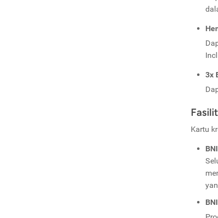
dal
He
Dap
Inc
3x 
Dap
Fasili
Kartu k
BNI
Sel
mem
yan
BNI
Pr