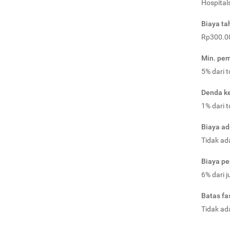
Hospital
Biaya t
Rp300.0
Min. pem
5% dari 
Denda k
1% dari 
Biaya ad
Tidak ad
Biaya pe
6% dari 
Batas fas
Tidak ad