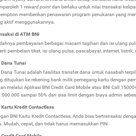
peroleh 1
reward point
dan berlaku untuk nilai transaksi keli
emption memberikan penawaran program penukaran yang menar
g aktif menggunakannya.
nsaksi di ATM BNI
ahnya pembayaran berbagai macam tagihan dan isi ulang puls
rti pembelain tiket, isi ulang pulsa, pascabayar, internet, listrik, 
 Dana Tunai
 Dana Tunai adalah fasilitas transfer dana untuk nasabah terpi
g ditujukan ke rekening bank milik pemegang kartu dengan pe
gan melalui Aplikasi BNI Credit Card Mobile atau BNI Call 1500
.000.000 sampai 50% dari sisa limit dengan biaya admin sebe
 Kartu Kredit Contactless
gan BNI Kartu Kredit Contactless, Anda bisa bertransaksi de
a. Mudah, cepat, dan tidak harus memasukkan PIN.
 Credit Card Mobile