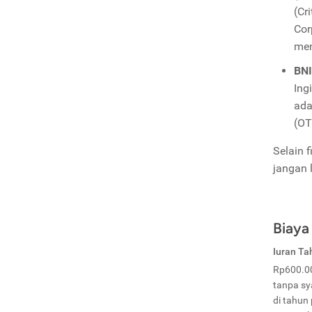
(Cr
Cor
men
BNI
Ing
ada
(OT
Selain 
jangan 
Biaya
Iuran T
Rp600.00
tanpa sy
di tahun