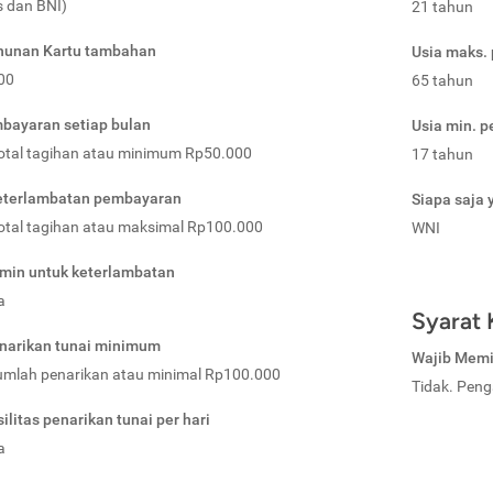
s dan BNI)
21 tahun
ahunan Kartu tambahan
Usia maks.
00
65 tahun
bayaran setiap bulan
Usia min. 
total tagihan atau minimum Rp50.000
17 tahun
eterlambatan pembayaran
Siapa saja 
total tagihan atau maksimal Rp100.000
WNI
min untuk keterlambatan
a
Syarat 
narikan tunai minimum
Wajib Memil
jumlah penarikan atau minimal Rp100.000
Tidak. Peng
ilitas penarikan tunai per hari
a