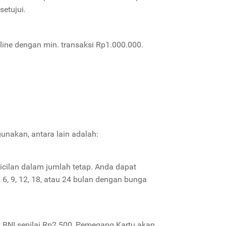
setujui.
line dengan min. transaksi Rp1.000.000.
gunakan, antara lain adalah:
cicilan dalam jumlah tetap. Anda dapat
 6, 9, 12, 18, atau 24 bulan dengan bunga
it BNI senilai Rp2.500, Pemegang Kartu akan