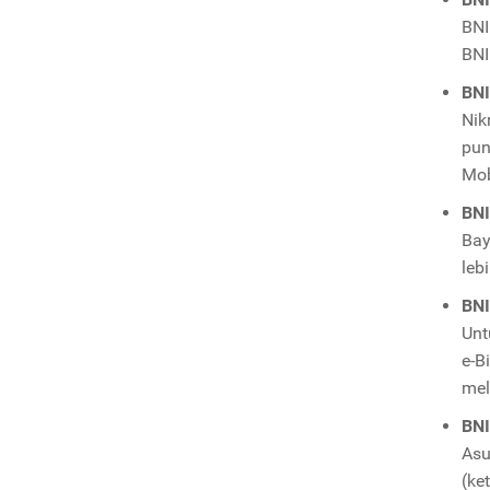
BNI
BNI
BNI
Nik
pun
Mob
BNI
Bay
leb
BNI
Unt
e-B
mel
BNI
Asu
(ke