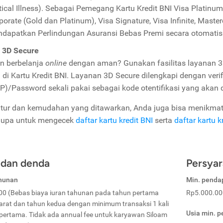
itical Illness). Sebagai Pemegang Kartu Kredit BNI Visa Platinum 
porate (Gold dan Platinum), Visa Signature, Visa Infinite, Maste
dapatkan Perlindungan Asuransi Bebas Premi secara otomatis
 3D Secure
in berbelanja
online
dengan aman? Gunakan fasilitas layanan 3D
 di Kartu Kredit BNI. Layanan 3D Secure dilengkapi dengan ver
P)/Password sekali pakai sebagai kode otentifikasi yang akan 
fitur dan kemudahan yang ditawarkan, Anda juga bisa menikmati
lupa untuk mengecek
daftar kartu kredit BNI
serta
daftar kartu k
 dan denda
Persyar
ahunan
Min. penda
0 (Bebas biaya iuran tahunan pada tahun pertama
Rp5.000.00
arat dan tahun kedua dengan minimum transaksi 1 kali
Usia min. 
 pertama. Tidak ada annual fee untuk karyawan Siloam