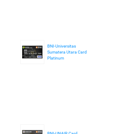
BNI-Universitas
Sumatera Utara Card
Platinum
BNI-UNAIR Card