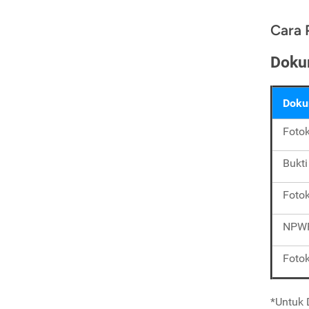
Cara 
Doku
Doku
Foto
Bukti
Fotok
NPW
Foto
*Untuk 