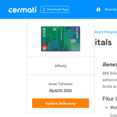
Beranda
Download App
Beranda
Kartu Kredit
BNI
BNI Siloam Hospita
BNI Siloam Hospitals
Benef
Affinity
BNI Sil
sehari-
Iuran Tahunan
Anda pr
Rp600.000
Fitur
Ajukan Sekarang
Wel
Da