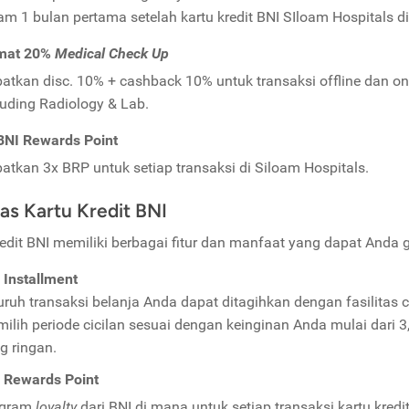
am 1 bulan pertama setelah kartu kredit BNI SIloam Hospitals di
mat 20%
Medical Check Up
atkan disc. 10% + cashback 10% untuk transaksi offline dan on
luding Radiology & Lab.
BNI Rewards Point
atkan 3x BRP untuk setiap transaksi di Siloam Hospitals.
tas Kartu Kredit BNI
redit BNI memiliki berbagai fitur dan manfaat yang dapat Anda 
 Installment
uruh transaksi belanja Anda dapat ditagihkan dengan fasilitas 
ilih periode cicilan sesuai dengan keinginan Anda mulai dari 3,
g ringan.
 Rewards Point
ogram
loyalty
dari BNI di mana untuk setiap transaksi kartu kred