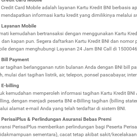
 Credit Card Mobile adalah layanan Kartu Kredit BNI berbasis 
 mendapatkan informasi kartu kredit yang dimilikinya melalui
s
 Layanan Mobile
mati kemudahan bertransaksi dengan menggunakan Kartu Kred
 dan kapan pun. Segera daftarkan Kartu Kredit BNI dan nomor
ile dengan menghubungi Layanan 24 Jam BNI Call di 1500046
 Bill Payment
ar tagihan berlangganan rutin bulanan Anda dengan BNI bill 
ih, mulai dari tagihan listrik, air, telepon, ponsel pascabayar, int
 E-billing
uk kemudahan memperoleh informasi tagihan Kartu Kredit BNI An
illing, dengan menjadi peserta BNI e-Billing tagihan (billing sta
alui alamat e-mail Anda yang telah terdaftar di sistem BNI.
 PerisaiPlus & Perlindungan Asuransi Bebas Premi
ransi PerisaiPlus memberikan perlindungan bagi Peserta Perisa
tidakmampuan sementara), cacat tetap akibat sakit/kecelakaan s