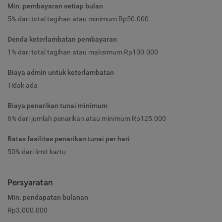
Min. pembayaran setiap bulan
5% dari total tagihan atau minimum Rp50.000
Denda keterlambatan pembayaran
1% dari total tagihan atau maksimum Rp100.000
Biaya admin untuk keterlambatan
Tidak ada
Biaya penarikan tunai minimum
6% dari jumlah penarikan atau minimum Rp125.000
Batas fasilitas penarikan tunai per hari
50% dari limit kartu
Persyaratan
Min. pendapatan bulanan
Rp3.000.000