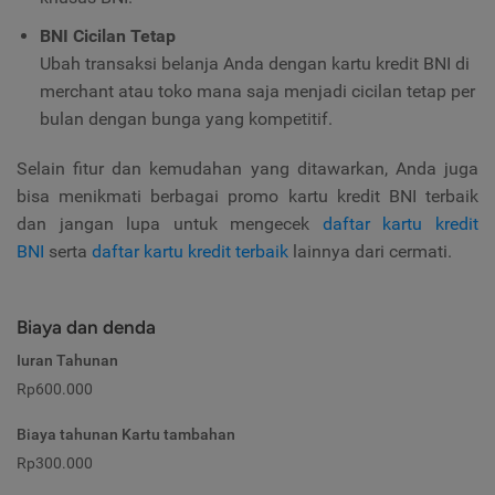
BNI Cicilan Tetap
Ubah transaksi belanja Anda dengan kartu kredit BNI di
merchant atau toko mana saja menjadi cicilan tetap per
bulan dengan bunga yang kompetitif.
Selain fitur dan kemudahan yang ditawarkan, Anda juga
bisa menikmati berbagai promo kartu kredit BNI terbaik
dan jangan lupa untuk mengecek
daftar kartu kredit
BNI
serta
daftar kartu kredit terbaik
lainnya dari cermati.
Biaya dan denda
Iuran Tahunan
Rp600.000
Biaya tahunan Kartu tambahan
Rp300.000