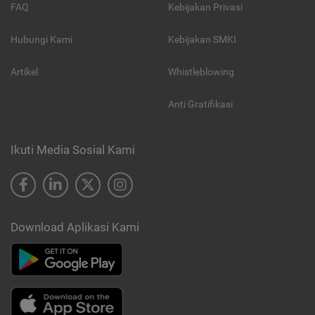
FAQ
Kebijakan Privasi
Hubungi Kami
Kebijakan SMKI
Artikel
Whistleblowing
Anti Gratifikasi
Ikuti Media Sosial Kami
Download Aplikasi Kami