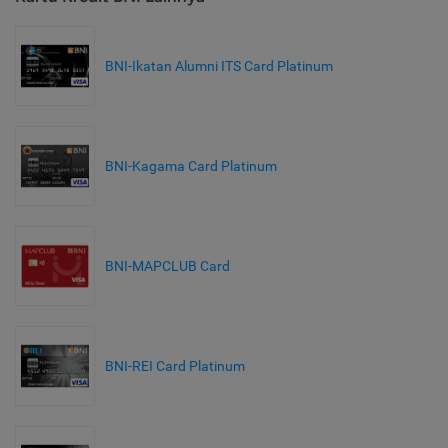
BNI-Ikatan Alumni ITS Card Platinum
BNI-Kagama Card Platinum
BNI-MAPCLUB Card
BNI-REI Card Platinum