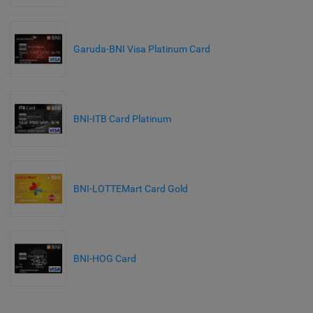
Garuda-BNI Visa Platinum Card
BNI-ITB Card Platinum
BNI-LOTTEMart Card Gold
BNI-HOG Card