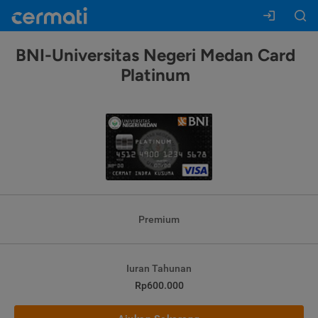
BNI-Universitas Negeri Medan Card
Platinum
Premium
Iuran Tahunan
Rp600.000