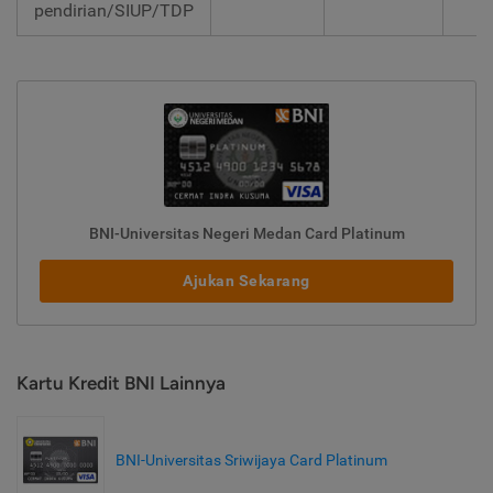
pendirian/SIUP/TDP
BNI-Universitas Negeri Medan Card Platinum
Ajukan Sekarang
Kartu Kredit BNI Lainnya
BNI-Universitas Sriwijaya Card Platinum