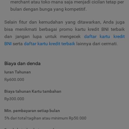
merchant atau toko mana saja menjadi cicilan tetap per
bulan dengan bunga yang kompetitif.
Selain fitur dan kemudahan yang ditawarkan, Anda juga
bisa menikmati berbagai promo kartu kredit BNI terbaik
dan jangan lupa untuk mengecek
daftar kartu kredit
BNI
serta
daftar kartu kredit terbaik
lainnya dari cermati.
Biaya dan denda
Iuran Tahunan
Rp600.000
Biaya tahunan Kartu tambahan
Rp300.000
Min. pembayaran setiap bulan
5% dari total tagihan atau minimum Rp50.000