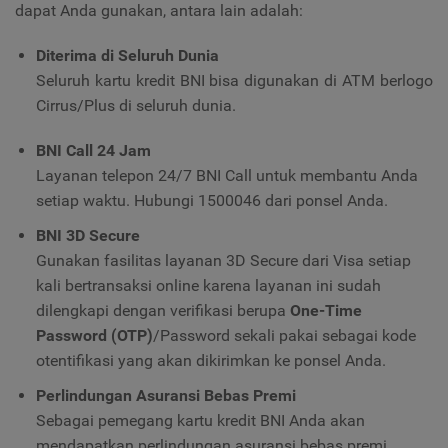
dapat Anda gunakan, antara lain adalah:
Diterima di Seluruh Dunia
Seluruh kartu kredit BNI bisa digunakan di ATM berlogo
Cirrus/Plus di seluruh dunia.
BNI Call 24 Jam
Layanan telepon 24/7 BNI Call untuk membantu Anda
setiap waktu. Hubungi 1500046 dari ponsel Anda.
BNI 3D Secure
Gunakan fasilitas layanan 3D Secure dari Visa setiap
kali bertransaksi online karena layanan ini sudah
dilengkapi dengan verifikasi berupa
One-Time
Password (OTP)
/Password sekali pakai sebagai kode
otentifikasi yang akan dikirimkan ke ponsel Anda.
Perlindungan Asuransi Bebas Premi
Sebagai pemegang kartu kredit BNI Anda akan
mendapatkan perlindungan asuransi bebas premi.