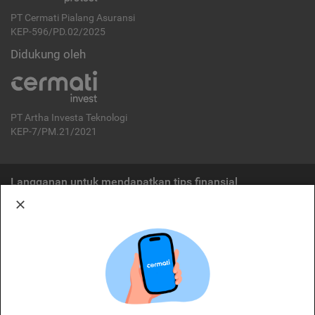
PT Cermati Pialang Asuransi
KEP-596/PD.02/2025
Didukung oleh
PT Artha Investa Teknologi
KEP-7/PM.21/2021
Langganan untuk mendapatkan tips finansial
Berlangganan
Disclaimer:
Cermati merupakan penyelenggara agregasi jasa keuangan yang terdaftar di
OJK. Oleh karena itu, produk dan/atau layanan jasa keuangan yang
ditawarkan bukan merupakan produk dan/atau layanan jasa keuangan yang
diterbitkan oleh Cermati dan Cermati tidak bertanggung jawab atas tuntutan
dan risiko terkait produk dan/atau layanan LJK dan/atau pihak yang