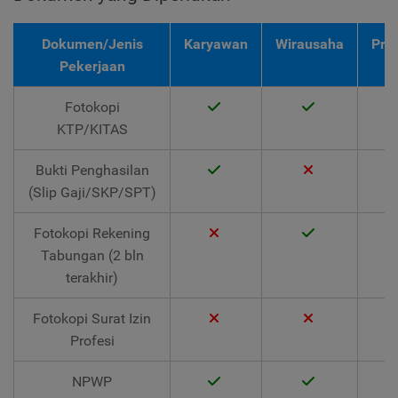
Dokumen/Jenis
Karyawan
Wirausaha
Pro
Pekerjaan
Fotokopi
KTP/KITAS
Bukti Penghasilan
(Slip Gaji/SKP/SPT)
Fotokopi Rekening
Tabungan (2 bln
terakhir)
Fotokopi Surat Izin
Profesi
NPWP