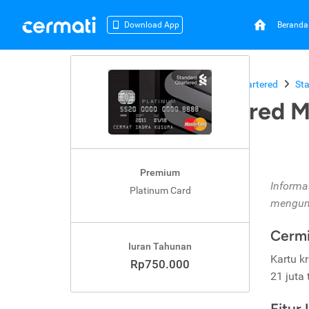
Beranda
Download App
Beranda
Kartu Kredit
Standard Chartered
St
Standard Chartered M
Premium
Informa
Platinum Card
mengunj
Cermi
Iuran Tahunan
Kartu k
Rp750.000
21 juta
Fitur