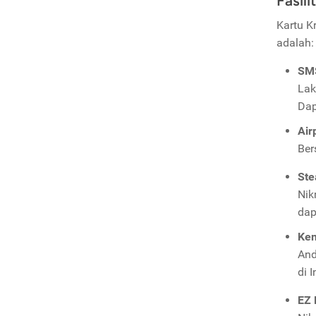
Fasil
Kartu K
adalah:
SM
Lak
Dap
Air
Ber
Ste
Nik
dap
Ke
And
di 
EZ B