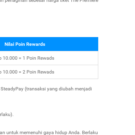
an penagihan sebesar harga tiket The Premiere
Nilai Poin Rewards
p 10.000 = 1 Poin Rewads
p 10.000 = 2 Poin Rewads
, SteadyPay (transaksi yang diubah menjadi
rlaku).
an untuk memenuhi gaya hidup Anda. Berlaku