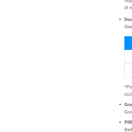
tag
di 
Dou
Ske
*Po
cic
Gra
Gra
Pil
Ber