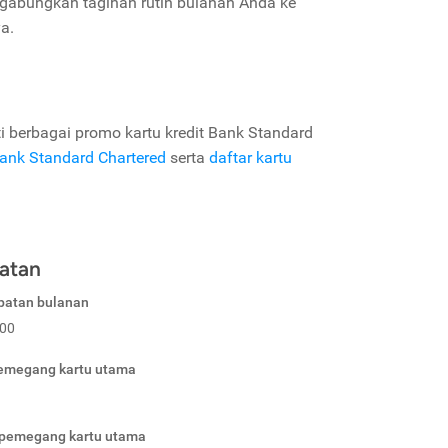
abungkan tagihan rutin bulanan Anda ke
a.
i berbagai promo kartu kredit Bank Standard
 Bank Standard Chartered
serta
daftar kartu
atan
patan bulanan
000
pemegang kartu utama
 pemegang kartu utama