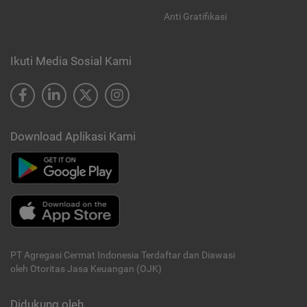
Anti Gratifikasi
Ikuti Media Sosial Kami
Download Aplikasi Kami
PT Agregasi Cermat Indonesia
Terdaftar dan Diawasi
oleh Otoritas Jasa Keuangan (OJK)
Didukung oleh