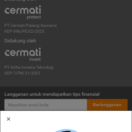
PT Cermati Pialang Asuransi
KEP-596/PD.02/2025
Didukung oleh
PT Artha Investa Teknologi
KEP-7/PM.21/2021
Langganan untuk mendapatkan tips finansial
Berlangganan
Disclaimer:
Cermati merupakan penyelenggara agregasi jasa keuangan yang terdaftar di
OJK. Oleh karena itu, produk dan/atau layanan jasa keuangan yang