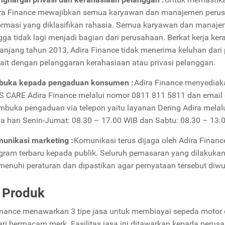
ra Finance mewajibkan semua karyawan dan manajemen perus
ormasi yang diklasifikan rahasia. Semua karyawan dan manaje
gga tidak lagi menjadi bagian dari perusahaan. Berkat kerja 
anjang tahun 2013, Adira Finance tidak menerima keluhan dar
kait dengan pelanggaran kerahasiaan atau privasi pelanggan.
buka kepada pengaduan konsumen :
Adira Finance menyediak
 CARE Adira Finance melalui nomor 0811 811 5811 dan email 
buka pengaduan via telepon yaitu layanan Dering Adira melal
a hari Senin-Jumat: 08.30 – 17.00 WIB dan Sabtu: 08.30 – 13.
unikasi marketing :
Komunikasi terus dijaga oleh Adira Fina
gram terbaru kepada publik. Seluruh pemasaran yang dilakukan 
enuhi peraturan dan dipastikan agar pernyataan tersebut diw
r Produk
inance menawarkan 3 tipe jasa untuk membiayai sepeda motor 
dari bermacam merk. Fasilitas jasa ini ditawarkan kepada perus