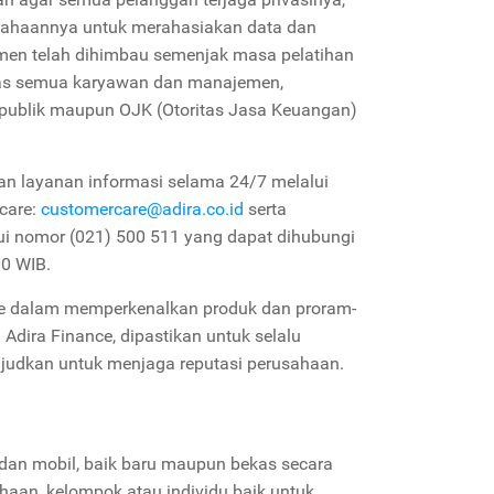
ahaannya untuk merahasiakan data dan
men telah dihimbau semenjak masa pelatihan
keras semua karyawan dan manajemen,
i publik maupun OJK (Otoritas Jasa Keuangan)
an layanan informasi selama 24/7 melalui
care:
customercare@adira.co.id
serta
ui nomor (021) 500 511 yang dapat dihubungi
00 WIB.
nce dalam memperkenalkan produk dan proram-
Adira Finance, dipastikan untuk selalu
ujudkan untuk menjaga reputasi perusahaan.
dan mobil, baik baru maupun bekas secara
ahaan, kelompok atau individu baik untuk