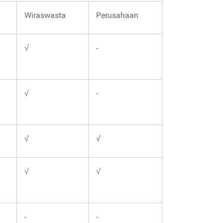
Wiraswasta
Perusahaan
√
-
√
-
√
√
√
√
-
-