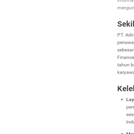
Informa
mengunj
Seki
P.T. Ad
penawa
sebesar
Finance
tahun b
karyaw
Kele
Lay
pem
ses
Ind
Men