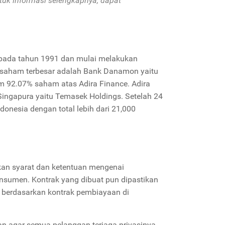
tuk informasi selengkapnya, dapat
a pada tahun 1991 dan mulai melakukan
aham terbesar adalah Bank Danamon yaitu
 92.07% saham atas Adira Finance. Adira
Singapura yaitu Temasek Holdings. Setelah 24
ndonesia dengan total lebih dari 21,000
skan syarat dan ketentuan mengenai
sumen. Kontrak yang dibuat pun dipastikan
 berdasarkan kontrak pembiayaan di
n agar semua pelanggan terjaga privasinya,