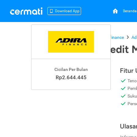
Beranda
Download App
Beranda
Kredit Mobil Bekas
Adira Finance
Ad
Adira Finance Kredit 
Fitur
Cicilan Per Bulan
Rp2.644.445
Teno
Pemb
Suku
Pers
Ulasa