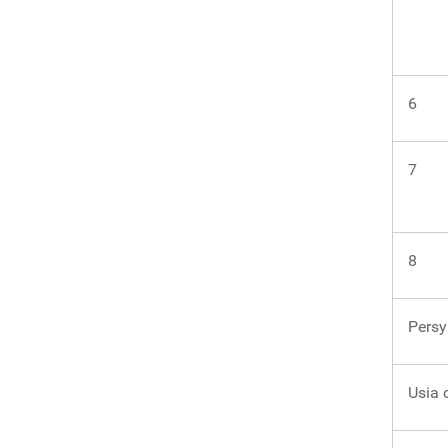
6
7
8
Persy
Usia 