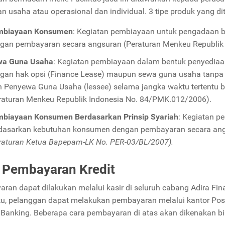
an usaha atau operasional dan individual. 3 tipe produk yang d
mbiayaan Konsumen
: Kegiatan pembiayaan untuk pengadaan 
gan pembayaran secara angsuran (Peraturan Menkeu Republik
wa Guna Usaha
: Kegiatan pembiayaan dalam bentuk penyediaa
gan hak opsi (Finance Lease) maupun sewa guna usaha tanpa 
h Penyewa Guna Usaha (lessee) selama jangka waktu tertentu
raturan Menkeu Republik Indonesia No. 84/PMK.012/2006).
biayaan Konsumen Berdasarkan Prinsip Syariah
: Kegiatan 
dasarkan kebutuhan konsumen dengan pembayaran secara angs
raturan Ketua Bapepam-LK No. PER-03/BL/2007).
 Pembayaran Kredit
ran dapat dilakukan melalui kasir di seluruh cabang Adira Fin
itu, pelanggan dapat melakukan pembayaran melalui kantor Pos 
t Banking. Beberapa cara pembayaran di atas akan dikenakan bi