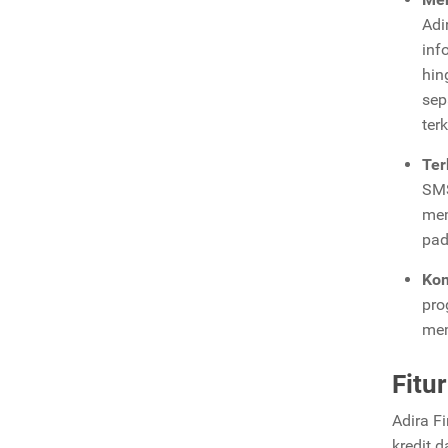
Adi
inf
hin
sep
ter
Ter
SMS
mem
pad
Kom
pro
mem
Fitu
Adira F
kredit 