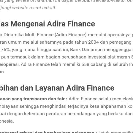
si yang tertera di halaman ini dapat berubah sewaktu-waktu. Un
ungi website resmi terkait.
las Mengenai Adira Finance
ira Dinamika Multi Finance (Adira Finance) memulai operasiny
ran umum melalui sahamnya pada tahun 2004 dan pemegang s
 75%, yang mana hingga saat ini, Bank Danamon menggenggam
 pun termasuk dalam bagian perusahaan investasi plat merah 
eroperasi, Adira Finance telah memiliki 558 cabang di seluruh I
an.
bihan dan Layanan Adira Finance
anan yang transparan dan fair :
Adira Finance selalu menjela
biayaan sehingga menghindari terjadinya kesalahpahaman kon
uai dengan ketentuan peraturan perundangan yang berlaku dan
onesia.
ghargai privasi dan kerahasiaan pelanggan :
Untuk memastika