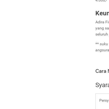
4.000,-
Keun
Adira F
yang sa
seluruh
**
suku 
angsura
Cara 
Syar
Persy