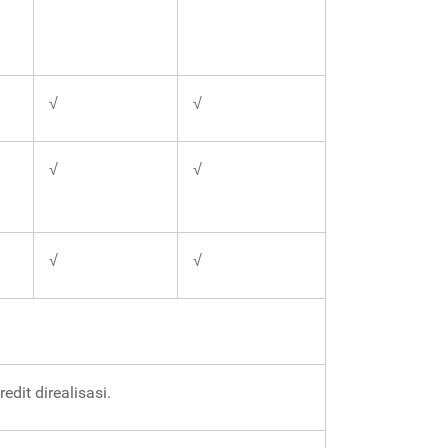
√
√
√
√
√
√
dit direalisasi.