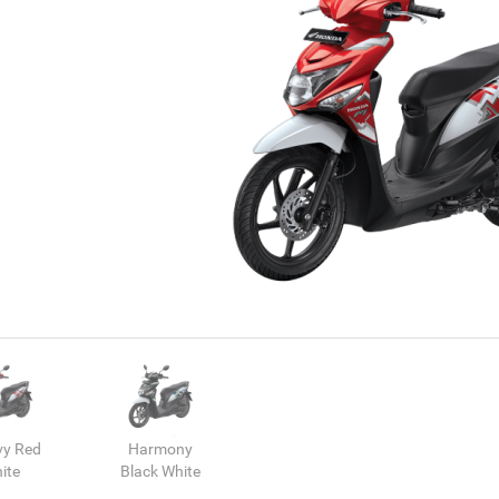
vy Red
Harmony
ite
Black White