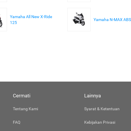
Yamaha All New X-Ride
Yamaha N-MAX ABS
125
Cermati
Lainnya
Tentang Kami
Syarat & Ketentuan
FAQ
Kebijakan Privasi