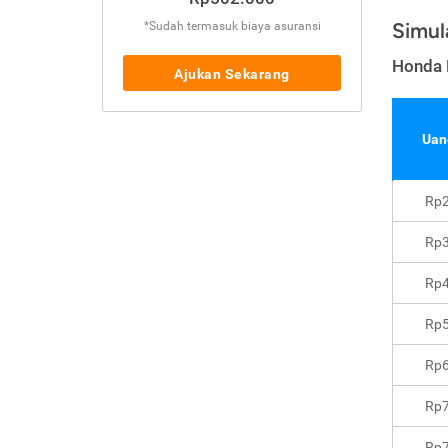
Simul
*Sudah termasuk biaya asuransi
Honda 
Ajukan Sekarang
Uan
Rp2
Rp3
Rp4
Rp5
Rp6
Rp7
Rp7