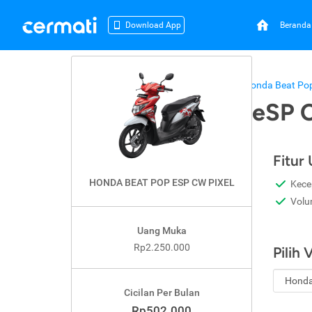
Beranda
Download App
Beranda
Kredit Motor
Honda
Honda Beat Pop
Honda Beat Pop eSP 
Fitur
HONDA BEAT POP ESP CW PIXEL
Kece
Volu
Uang Muka
Rp2.250.000
Pilih 
Cicilan Per Bulan
Rp502.000