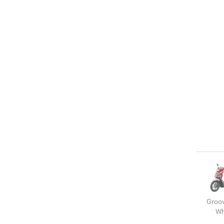
Groo
Wh