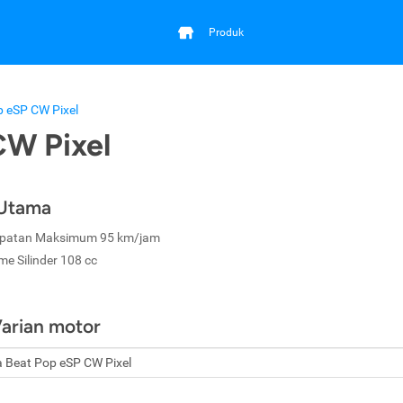
Produk
 eSP CW Pixel
CW Pixel
 Utama
patan Maksimum 95 km/jam
me Silinder 108 cc
Varian motor