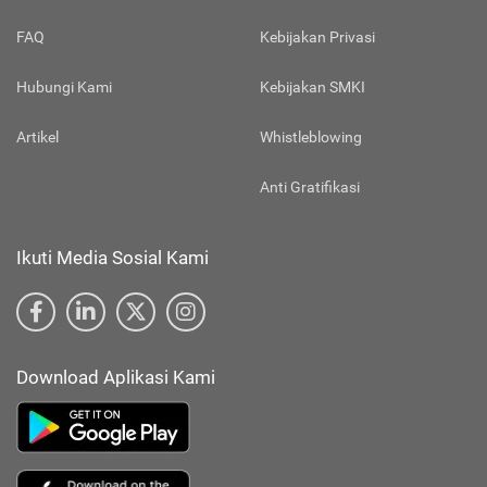
FAQ
Kebijakan Privasi
Hubungi Kami
Kebijakan SMKI
Artikel
Whistleblowing
Anti Gratifikasi
Ikuti Media Sosial Kami
Download Aplikasi Kami