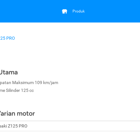
Produk
125 PRO
 Utama
patan Maksimum 109 km/jam
me Silinder 125 cc
Varian motor