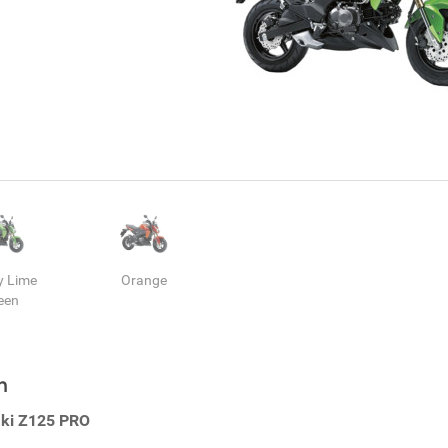
y Lime
Orange
een
n
ki Z125 PRO