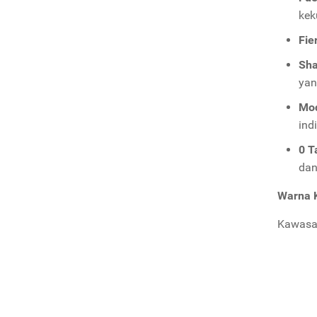
kek
Fie
Sha
yan
Mod
ind
0 T
dan
Warna 
Kawasak