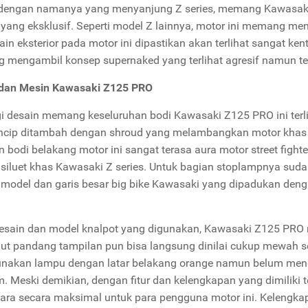
dengan namanya yang menyanjung Z series, memang Kawasaki
 yang eksklusif. Seperti model Z lainnya, motor ini memang m
ain eksterior pada motor ini dipastikan akan terlihat sangat ken
mengambil konsep supernaked yang terlihat agresif namun ter
 dan Mesin Kawasaki Z125 PRO
gi desain memang keseluruhan bodi Kawasaki Z125 PRO ini ter
ncip ditambah dengan shroud yang melambangkan motor khas 
n bodi belakang motor ini sangat terasa aura motor street fight
siluet khas Kawasaki Z series. Untuk bagian stoplampnya suda
model dan garis besar big bike Kawasaki yang dipadukan deng
esain dan model knalpot yang digunakan, Kawasaki Z125 PRO 
dut pandang tampilan pun bisa langsung dinilai cukup mewah s
akan lampu dengan latar belakang orange namun belum menga
. Meski demikian, dengan fitur dan kelengkapan yang dimiliki
ara secara maksimal untuk para pengguna motor ini. Kelengkapa