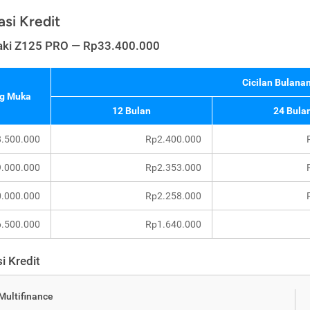
asi Kredit
ki Z125 PRO — Rp33.400.000
Cicilan Bulanan
g Muka
12 Bulan
24 Bula
.500.000
Rp2.400.000
.000.000
Rp2.353.000
.000.000
Rp2.258.000
.500.000
Rp1.640.000
i Kredit
 Multifinance