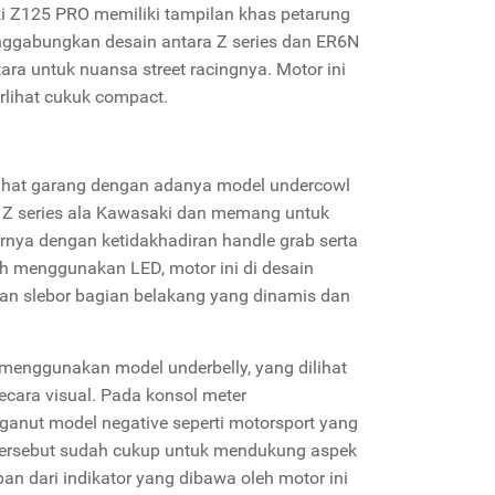
 Z125 PRO memiliki tampilan khas petarung
enggabungkan desain antara Z series dan ER6N
tara untuk nuansa street racingnya. Motor ini
lihat cukuk compact.
lihat garang dengan adanya model undercowl
Z series ala Kawasaki dan memang untuk
ernya dengan ketidakhadiran handle grab serta
h menggunakan LED, motor ini di desain
an slebor bagian belakang yang dinamis dan
menggunakan model underbelly, yang dilihat
ecara visual. Pada konsol meter
nut model negative seperti motorsport yang
 tersebut sudah cukup untuk mendukung aspek
n dari indikator yang dibawa oleh motor ini