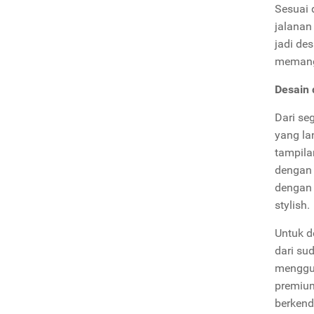
Sesuai 
jalanan
jadi des
memang 
Desain
Dari se
yang la
tampila
dengan 
dengan 
stylish.
Untuk d
dari su
menggun
premium
berkend