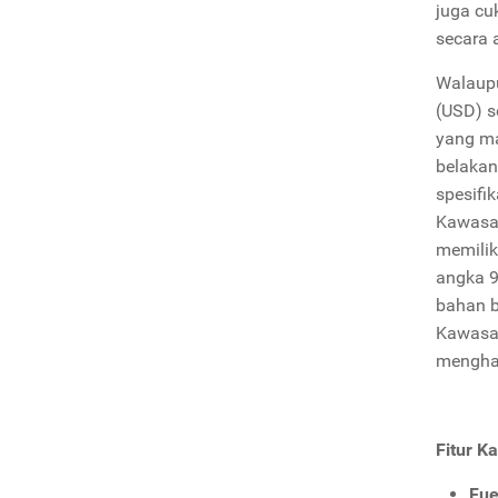
juga cu
secara 
Walaupu
(USD) s
yang ma
belakan
spesifi
Kawasak
memilik
angka 9
bahan b
Kawasa
menghas
Fitur K
Fue