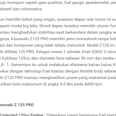
kup mumpuni seperti gear position, fuel gauge, speedometer, jam
aktratif dan informative
n memiliki bobot yang ringan, suspensi depan ada motor ini 
eperti model big bike. Shock depan tersebut memiliki ukuran
mpu menghadirkan stabilitas saat berkendara dalam jangka w
gnya, Kawasaki Z125 PRO memiliki jenis monoshock tanpa link
kasi dan komponen yang tidak terlalu mencolok. Model Z125 in
i Athlete 125 PRO. Dengan mesin 1 silinder, 4-tak SOHC 2-valv
i kubikasi 125cc, dan diameter bore sebesar 56 mm dan stroke
,8 : 1. Sementara itu untuk melakukan efeisiensi bahan bakar,
akar dengan teknologi Fuel Injectio dengan throttle body sebese
ki Z125 PRO mampu menghasilkan power yang maksimal pada 
ilkan torsi maksimum di angka 9,5 Nm pada 6000 rpm.
awasaki Z 125 PRO
l Injected 125cc Engine :
Dilengkapi mesin bertenaga fuel in