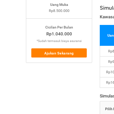
Uang Muka
Simul
Rp8.500.000
Kawasa
Cicilan Per Bulan
Rp1.040.000
Uan
*Sudah termasuk biaya asuransi
Rp8
Ajukan Sekarang
Rp9
Rp10
Rp16
Simulas
Pilih