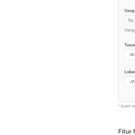
Uang
Rp
Uang 
Tenor
Lokas
* Sudah t
Fitur