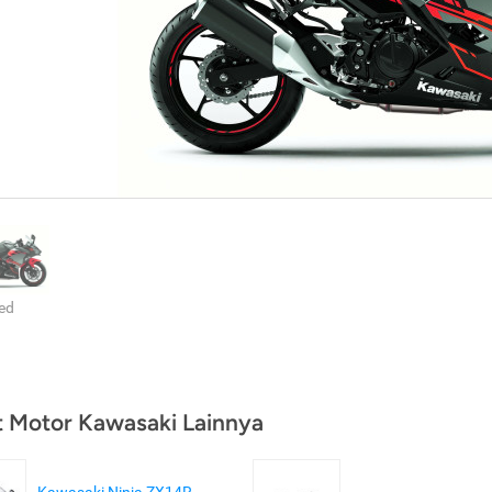
ed
t Motor Kawasaki Lainnya
Kawasaki Ninja ZX14R