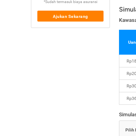
*Sudah termasuk biaya asuransi
Simul
Ajukan Sekarang
Kawasa
Uan
Rp18
Rp20
Rp30
Rp36
Simulas
Pilih