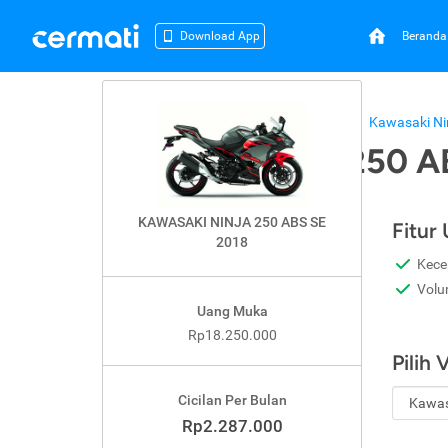
Beranda
Download App
Beranda
Kredit Motor
Kawasaki
Kawasaki Ni
Kawasaki Ninja 250 A
KAWASAKI NINJA 250 ABS SE
Fitur
2018
Kece
Volu
Uang Muka
Rp18.250.000
Pilih 
Cicilan Per Bulan
Rp2.287.000