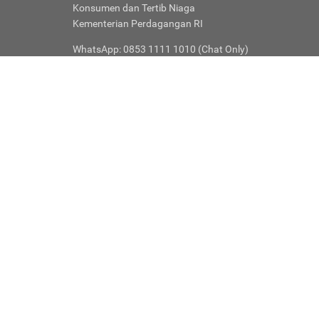
Konsumen dan Tertib Niaga
Kementerian Perdagangan RI
WhatsApp: 0853 1111 1010 (Chat Only)
(Directorate General of Consumer Protection and Trade
Compliance)
Ikuti Media Sosial Kami
Langganan untuk mendapatkan tips finansial
Berlangganan