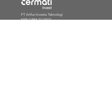
PT Artha Investa Teknologi
KEP-7/PM.21/2021
 di OJK.
n bukan
© 2026 Cermati. All Rights Reserved.
 Cermati
duk
jasa