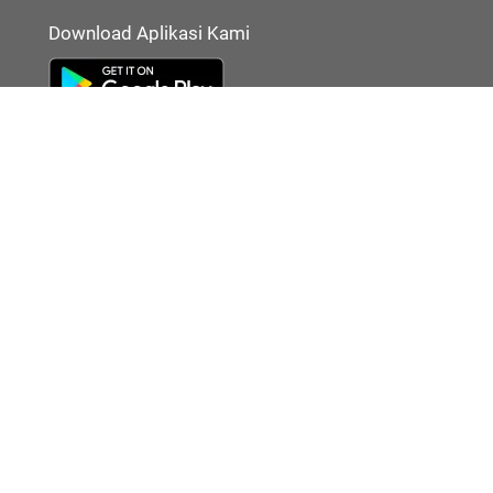
Download Aplikasi Kami
Disclaimer:
Cermati merupakan penyelenggara agregasi jasa keuangan yang terdaftar
Oleh karena itu, produk dan/atau layanan jasa keuangan yang ditawarka
merupakan produk dan/atau layanan jasa keuangan yang diterbitkan oleh
dan Cermati tidak bertanggung jawab atas tuntutan dan risiko terkait pro
dan/atau layanan LJK dan/atau pihak yang melakukan kegiatan di sektor 
keuangan.