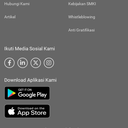
Hubungi Kami
Kebijakan SMKI
Artikel
Whistleblowing
Anti Gratifikasi
Ikuti Media Sosial Kami
Download Aplikasi Kami