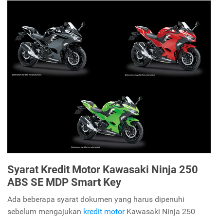
Syarat Kredit Motor Kawasaki Ninja 250
ABS SE MDP Smart Key
Ada beberapa syarat dokumen yang harus dipenuhi
sebelum mengajukan
kredit motor
Kawasaki Ninja 250