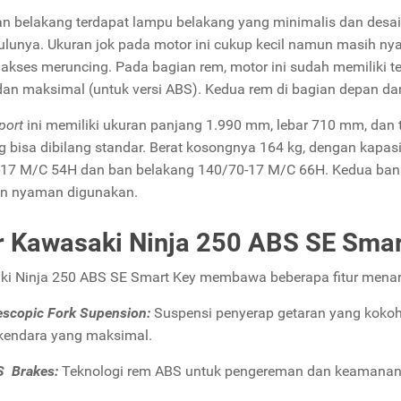
an belakang terdapat lampu belakang yang minimalis dan desai
lunya. Ukuran jok pada motor ini cukup kecil namun masih n
akses meruncing. Pada bagian rem, motor ini sudah memiliki t
 dan maksimal (untuk versi ABS). Kedua rem di bagian depan da
port
ini memiliki ukuran panjang 1.990 mm, lebar 710 mm, dan
bisa dibilang standar. Berat kosongnya 164 kg, dengan kapasi
17 M/C 54H dan ban belakang 140/70-17 M/C 66H. Kedua ban 
an nyaman digunakan.
ur Kawasaki Ninja 250 ABS SE Sma
i Ninja 250 ABS SE Smart Key membawa beberapa fitur menarik
escopic Fork Supension:
Suspensi penyerap getaran yang koko
kendara yang maksimal.
 Brakes:
Teknologi rem ABS untuk pengereman dan keamanan 