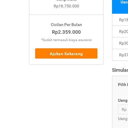
Uan
Rp18.750.000
Rp18
Cicilan Per Bulan
Rp2.359.000
Rp20
*Sudah termasuk biaya asuransi
Rp30
Ajukan Sekarang
Rp37
Simulas
Pilih
Uang
Rp
Uang