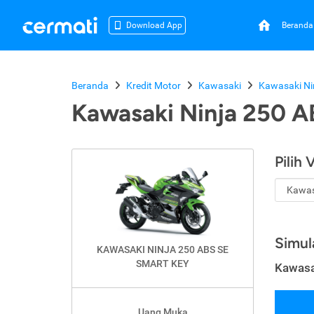
Beranda
Download App
Beranda
Kredit Motor
Kawasaki
Kawasaki Ni
Kawasaki Ninja 250 A
Pilih 
Simul
KAWASAKI NINJA 250 ABS SE
SMART KEY
Kawasa
Uang Muka