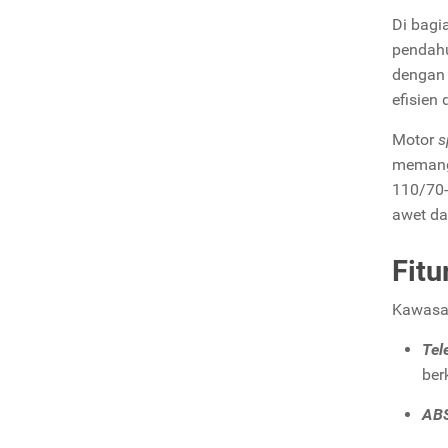
Di bagi
pendahu
dengan 
efisien
Motor
s
memang 
110/70-
awet d
Fit
Kawasak
Tel
ber
ABS