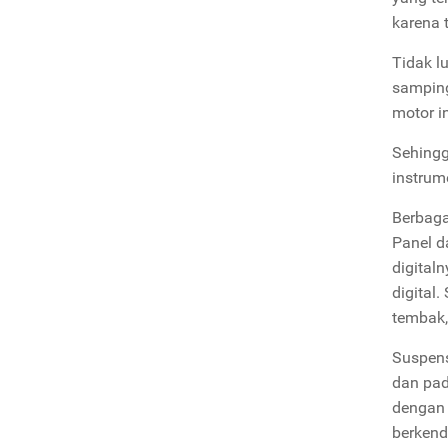
karena 
Tidak l
sampin
motor i
Sehingg
instrum
Berbaga
Panel d
digital
digital
tembak,
Suspens
dan pad
dengan 
berkend