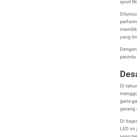
sport
Ni
Diluncu
perform
memilik
yang tin
Dengan 
pecinta
Des
Di tahu
menggu
garis-g
garang
Di bagi
LED ini
yang te