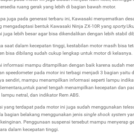
tersedia ruang gerak yang lebih di bagian bawah motor.
upa juga pada generasi terbaru ini, Kawasaki menyematkan des
g mengadaptasi bentuk Kawasaki Ninja ZX-10R yang
sporty.
Uku
ni juga lebih besar agar bisa dikendalikan dengan lebih stabil 
a saat dalam kecepatan tinggi, kestabilan motor masih bisa tet
en bisa dibilang sudah cukup lengkap untuk motor di kelasnya.
i informasi mampu ditampilkan dengan baik karena sudah men
an speedometer pada motor ini terbagi menjadi 3 bagian yaitu di
nya sendiri, mampu menampilkan informasi seperti lampu indikat
. Sementara,untuk panel tengah menampilkan kecepatan dan pada
 lampu netral, dan indikator Rem ABS.
i yang terdapat pada motor ini juga sudah menggunakan
teles
a bagian belakang menggunakan jenis
single shock system
yan
keinginan. Penggunaan suspensi tersebut mampu menyerap ge
ara dalam kecepatan tinggi.