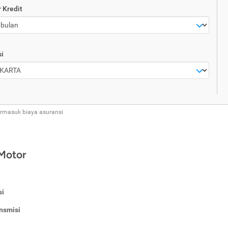
 Kredit
i
ermasuk biaya asuransi
 Motor
si
nsmisi