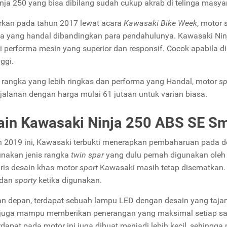
nja 250 yang bisa dibilang sudah cukup akrab di telinga masya
rkan pada tahun 2017 lewat acara
Kawasaki Bike Week
, motor
a yang handal dibandingkan para pendahulunya. Kawasaki Ninj
i performa mesin yang superior dan responsif. Cocok apabila 
ggi.
rangka yang lebih ringkas dan performa yang Handal, motor
sp
 jalanan dengan harga mulai 61 jutaan untuk varian biasa.
ain Kawasaki Ninja 250 ABS SE Sm
n 2019 ini, Kawasaki terbukti menerapkan pembaharuan pada d
nakan jenis rangka
twin spar
yang dulu pernah digunakan oleh 
aris desain khas motor
sport
Kawasaki masih tetap disematkan. S
 dan
sporty
ketika digunakan.
an depan, terdapat sebuah lampu LED dengan desain yang taja
 juga mampu memberikan penerangan yang maksimal setiap saa
rdapat pada motor ini juga dibuat menjadi lebih kecil, sehing